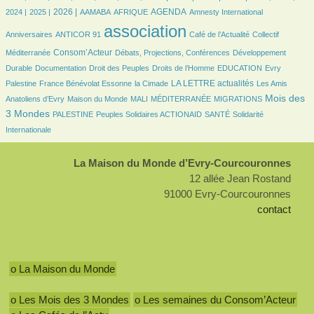
678/3538
774/3538
136/3538
290/3538
784/3538
10/3538
43/3538
2026 |
AGENDA
2024 |
2025 |
AAMABA
AFRIQUE
Amnesty International
36/3538
3538/3538
509/3538
60/3538
association
Anniversaires
ANTICOR 91
Café de l’Actualité
Collectif
937/3538
227/3538
225/3538
Consom’Acteur
Méditerranée
Débats, Projections, Conférences
Développement
110/3538
48/3538
256/3538
61/3538
21/3538
Durable
Documentation
Droit des Peuples
Droits de l’Homme
EDUCATION
Evry
149/3538
33/3538
1156/3538
68/3538
LA LETTRE actualités
Palestine
France Bénévolat Essonne
la Cimade
Les Amis
140/3538
47/3538
10/3538
203/3538
1562/3538
Mois des
Anatoliens d’Evry
Maison du Monde
MALI
MÉDITERRANÉE
MIGRATIONS
151/3538
167/3538
139/3538
389/3538
3 Mondes
PALESTINE
Peuples Solidaires ACTIONAID
SANTÉ
Solidarité
Internationale
La Maison du Monde d’Evry-Courcouronnes
12 allée Jean Rostand
91000 Evry-Courcouronnes
contact
o La Maison du Monde
o Les Mois des 3 Mondes
o Les semaines du Consom’Acteur