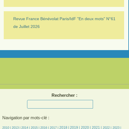
Revue France Bénévolat Paris/IdF "En deux mots" N°61
de Juillet 2026
Rechercher :
Navigation par mots-clé :
17/3538
15/3538
262/3538
505/3538
594/3538
676/3538
1012/3538
1043/3538
844/3538
911/3538
736/3538
713/3538
695/3538
2018 |
2019 |
2020 |
2021 |
2010 |
2013 |
2014 |
2015 |
2016 |
2017 |
2022 |
2023 |