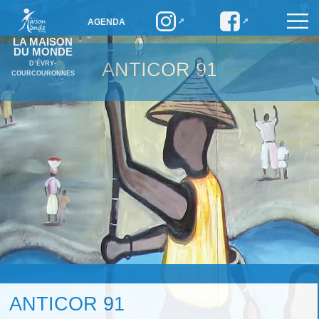
AGENDA
LA MAISON
DU MONDE
ANTICOR 91
D’ÉVRY-
COURCOURONNES
ANTICOR 91