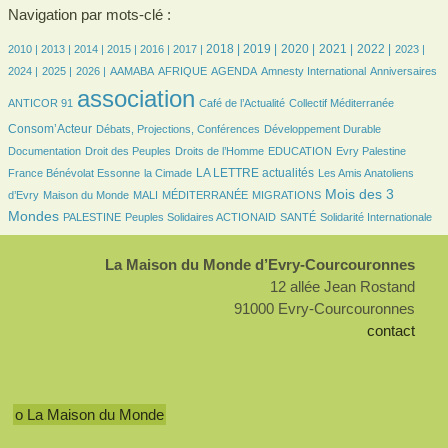
Navigation par mots-clé :
8/2562
7/2562
191/2562
365/2562
444/2562
491/2562
695/2562
700/2562
690/2562
649/2562
556/2562
542/2562
494/2562
2018 |
2019 |
2020 |
2021 |
2022 |
2010 |
2013 |
2014 |
2015 |
2016 |
2017 |
2023 |
472/2562
459/2562
87/2562
201/2562
506/2562
11/2562
28/2562
35/2562
2024 |
2025 |
2026 |
AAMABA
AFRIQUE
AGENDA
Amnesty International
Anniversaires
2562/2562
343/2562
42/2562
675/2562
association
ANTICOR 91
Café de l’Actualité
Collectif Méditerranée
151/2562
172/2562
74/2562
Consom’Acteur
Débats, Projections, Conférences
Développement Durable
29/2562
168/2562
46/2562
9/2562
80/2562
Documentation
Droit des Peuples
Droits de l’Homme
EDUCATION
Evry Palestine
21/2562
866/2562
36/2562
LA LETTRE actualités
France Bénévolat Essonne
la Cimade
Les Amis Anatoliens
92/2562
26/2562
12/2562
132/2562
1100/2562
Mois des 3
d’Evry
Maison du Monde
MALI
MÉDITERRANÉE
MIGRATIONS
96/2562
103/2562
104/2562
275/2562
Mondes
PALESTINE
Peuples Solidaires ACTIONAID
SANTÉ
Solidarité Internationale
La Maison du Monde d’Evry-Courcouronnes
12 allée Jean Rostand
91000 Evry-Courcouronnes
contact
o La Maison du Monde