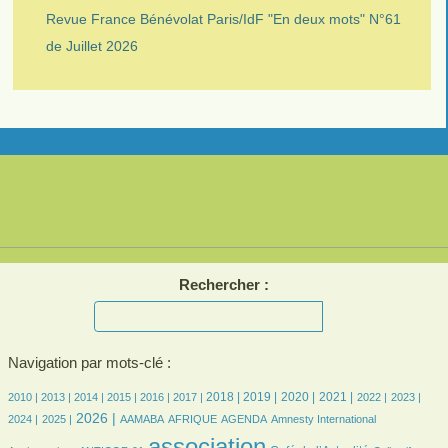
Revue France Bénévolat Paris/IdF "En deux mots" N°61
de Juillet 2026
Rechercher :
Navigation par mots-clé :
3/1086
3/1086
81/1086
154/1086
193/1086
205/1086
281/1086
289/1086
254/1086
266/1086
195/1086
194/1086
202/1086
2018 |
2019 |
2020 |
2021 |
2010 |
2013 |
2014 |
2015 |
2016 |
2017 |
2022 |
2023 |
192/1086
390/1086
34/1086
71/1086
198/1086
3/1086
12/1086
2026 |
2024 |
2025 |
AAMABA
AFRIQUE
AGENDA
Amnesty International
9/1086
1086/1086
241/1086
18/1086
association