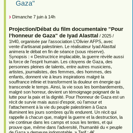
Gaza"
Dimanche 7 juin à 14h
Projection/Débat du film documentaire "Pour
l’honneur de Gaza" de Iyad Alasttal
/ 2025 /
1h40, organisée par l’association L’Olivier AFPS, avec
vente d’artisanat palestinien. Le réalisateur Iyad Alasttal
animera le débat en fin de séance (sous réserve).
Synopsis : « Destructrice implacable, la guerre révèle aussi
la force de l’esprit humain. Les citoyens de Gaza, des
personnes pleines de talents, entre autres musiciens,
artistes, journalistes, des femmes, des hommes, des
enfants, donnent vie à leurs inspirations malgré la
souffrance infinie et transforment la douleur en énergie qui
transcende le temps. Ainsi, la vie sous les bombardements,
malgré son horreur, devient un témoignage poignant de la
lutte pour la paix et la dignité. Pour l’honneur de Gaza est un
récit de survie mais aussi d’espoir, où l’amour et
l’attachement à la vie du peuple palestinien à Gaza
illuminent les jours sombres qu’ils endurent. Un récit qui
rappelle à chacun que, malgré la guerre et la destruction, la
vie continue dans les camps et sous les tentes, et qui
prouve que, même dans l’adversité, l’humanité du « peuple
de Gaza » demeure indomptable. » Tarif : 4€