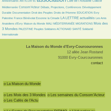
Café de l’Actualité
Anniversaires
ANTICOR 91
Collectif
286/1086
64/1086
65/1086
Consom’Acteur
Méditerranée
Débats, Projections, Conférences
Développement
24/1086
15/1086
68/1086
15/1086
4/1086
Durable
Documentation
Droit des Peuples
Droits de l’Homme
EDUCATION
Evry
73/1086
17/1086
439/1086
12/1086
LA LETTRE actualités
Palestine
France Bénévolat Essonne
la Cimade
Les Amis
36/1086
9/1086
3/1086
84/1086
408/1086
Mois des
Anatoliens d’Evry
Maison du Monde
MALI
MÉDITERRANÉE
MIGRATIONS
40/1086
44/1086
41/1086
97/1086
3 Mondes
PALESTINE
Peuples Solidaires ACTIONAID
SANTÉ
Solidarité
Internationale
La Maison du Monde d’Evry-Courcouronnes
12 allée Jean Rostand
91000 Evry-Courcouronnes
contact
o La Maison du Monde
o Les Mois des 3 Mondes
o Les semaines du Consom’Acteur
o Les Cafés de l’Actu