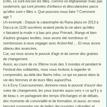
Enfin, ce sont encore les filles, comme en Afghanistan mais pas
seulement, qui sont privées d’enfance et déscolarisées parce
qu’elles sont « filles ». Que pouvons-nous faire ? Comment
agir ?
Un exemple : Depuis la catastrophe du Rana plaza en 2013 à
Dacca où 1135 ouvrières avaient perdu la vie alors qu’elles
« faisaient la mode » à bas prix pour Primark, Mango et bien
d’autres groupes textiles, nous avons été nombreux et
nombreuses à nous engager avec Action’Aid … Et nous avons
obtenu des avancées.
Car, oui nous avons le pouvoir d’agir et de semer des graines
de changement.
Aussi, au cours de ce 39ème mois des 3 mondes et pendant le
Festival des solidarités, nous vous invitons à regarder et
comprendre, au-delà des flashs infos, ce qui se passe dans la
vie des femmes et de leurs filles aujourd’hui.
Ici à Evry Courcouronnes, donnons-nous le pouvoir d’ouvrir des
voies de changement, les yeux tournés aussi vers « ce qu’il y a
de beau », en partageant des temps d’échanges et de débats,
des moments de convivialité et de formation, et aussi, en nous
laissant surprendre par de belles découvertes culturelles et