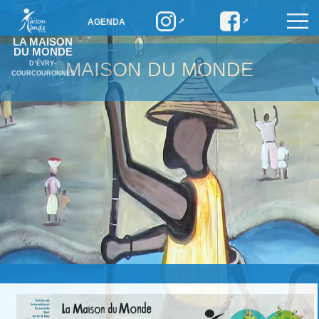
AGENDA
LA MAISON
DU MONDE
MAISON DU MONDE
D’ÉVRY-
COURCOURONNES