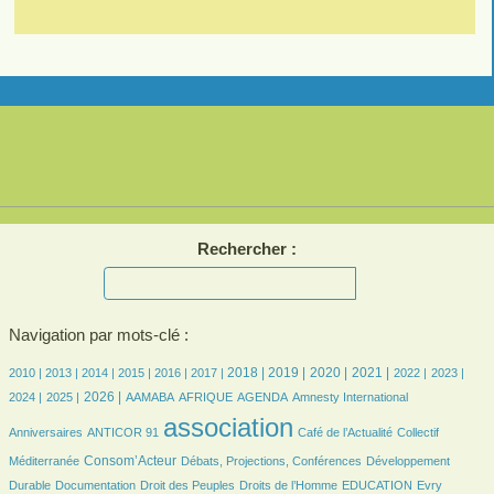
Rechercher :
Navigation par mots-clé :
7/2429
7/2429
189/2429
357/2429
435/2429
476/2429
656/2429
665/2429
621/2429
625/2429
487/2429
457/2429
484/2429
2018 |
2019 |
2020 |
2021 |
2010 |
2013 |
2014 |
2015 |
2016 |
2017 |
2022 |
2023 |
455/2429
627/2429
71/2429
159/2429
471/2429
7/2429
28/2429
2026 |
2024 |
2025 |
AAMABA
AFRIQUE
AGENDA
Amnesty International
24/2429
2429/2429
335/2429
42/2429
association
Anniversaires
ANTICOR 91
Café de l’Actualité
Collectif
701/2429
140/2429
149/2429
Consom’Acteur
Méditerranée
Débats, Projections, Conférences
Développement
56/2429
28/2429
157/2429
31/2429
7/2429
Durable
Documentation
Droit des Peuples
Droits de l’Homme
EDUCATION
Evry