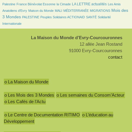
102/2429
31/2429
782/2429
28/2429
LA LETTRE actualités
Palestine
France Bénévolat Essonne
la Cimade
Les Amis
84/2429
21/2429
7/2429
134/2429
989/2429
Mois des
Anatoliens d’Evry
Maison du Monde
MALI
MÉDITERRANÉE
MIGRATIONS
91/2429
98/2429
97/2429
222/2429
3 Mondes
PALESTINE
Peuples Solidaires ACTIONAID
SANTÉ
Solidarité
Internationale
La Maison du Monde d’Evry-Courcouronnes
12 allée Jean Rostand
91000 Evry-Courcouronnes
contact
o La Maison du Monde
o Les Mois des 3 Mondes
o Les semaines du Consom’Acteur
o Les Cafés de l’Actu
o Le Centre de Documentation RITIMO
o L’éducation au
Développement