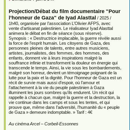
Projection/Débat du film documentaire "Pour
l’honneur de Gaza" de Iyad Alasttal
/ 2025 /
1h40, organisée par l’association L’Olivier AFPS, avec
vente d’artisanat palestinien. Le réalisateur Iyad Alasttal
animera le débat en fin de séance (sous réserve).
Synopsis : « Destructrice implacable, la guerre révèle aussi
la force de l’esprit humain. Les citoyens de Gaza, des
personnes pleines de talents, entre autres musiciens,
artistes, journalistes, des femmes, des hommes, des
enfants, donnent vie à leurs inspirations malgré la
souffrance infinie et transforment la douleur en énergie qui
transcende le temps. Ainsi, la vie sous les bombardements,
malgré son horreur, devient un témoignage poignant de la
lutte pour la paix et la dignité. Pour l’honneur de Gaza est un
récit de survie mais aussi d’espoir, où l’amour et
l’attachement à la vie du peuple palestinien à Gaza
illuminent les jours sombres qu’ils endurent. Un récit qui
rappelle à chacun que, malgré la guerre et la destruction, la
vie continue dans les camps et sous les tentes, et qui
prouve que, même dans l’adversité, l’humanité du « peuple
de Gaza » demeure indomptable. » Tarif : 4€
Au cinéma Arcel – Corbeil-Essonnes