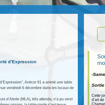
Sor
erté d’Expression
mo
-Samed
d’Expression", Anticor 91 a animé une table
Sorti
 tenue vendredi 6 décembre dans les locaux de
Cette j
s d’Alerte (MLA), très attendu, n’a pu venir
d’art de
Chamara
êmes raisons, la table ronde s’est tenue