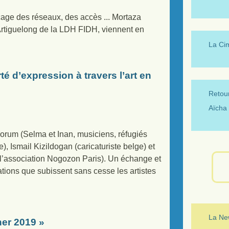
cage des réseaux, des accès ... Mortaza
 Artiguelong de la LDH FIDH, viennent en
La Ci
é d’expression à travers l’art en
Retour
Aïcha 
orum (Selma et Inan, musiciens, réfugiés
), Ismail Kizildogan (caricaturiste belge) et
 l’association Nogozon Paris). Un échange et
ations que subissent sans cesse les artistes
La New
ner 2019 »