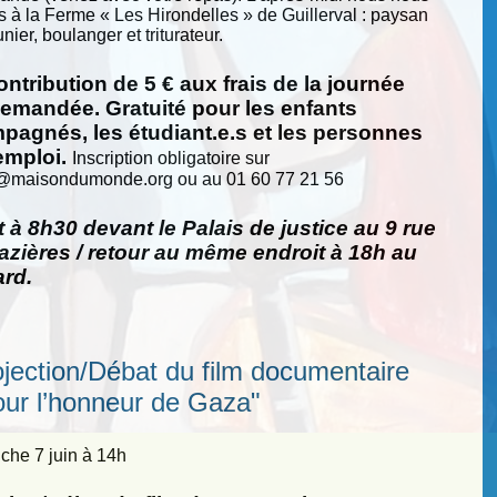
s à la Ferme « Les Hirondelles » de Guillerval : paysan
nier, boulanger et triturateur.
ntribution de 5 € aux frais de la journée
demandée. Gratuité pour les enfants
pagnés, les étudiant.e.s et les personnes
emploi.
Inscription obligatoire sur
@
maisondumonde.org ou au 01 60 77 21 56
 à 8h30 devant le Palais de justice au 9 rue
zières / retour au même endroit à 18h au
ard.
ojection/Débat du film documentaire
our l’honneur de Gaza"
he 7 juin à 14h