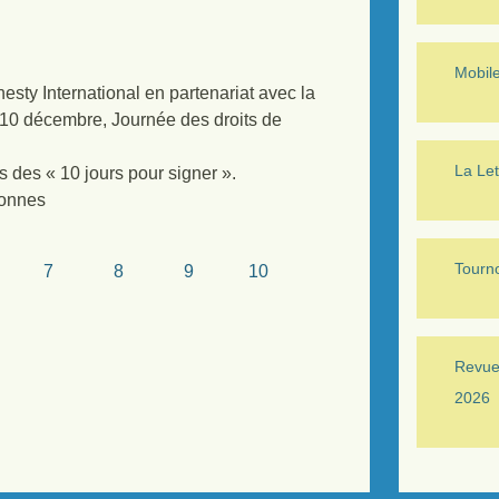
Mobil
ty International en partenariat avec la
 10 décembre, Journée des droits de
La Let
rs des « 10 jours pour signer ».
ronnes
Tourno
7
8
9
10
Revue 
2026