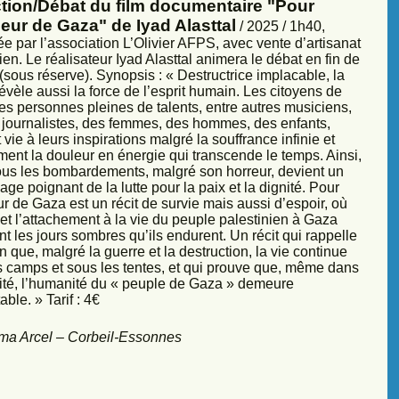
ction/Débat du film documentaire "Pour
eur de Gaza" de Iyad Alasttal
/ 2025 / 1h40,
e par l’association L’Olivier AFPS, avec vente d’artisanat
ien. Le réalisateur Iyad Alasttal animera le débat en fin de
sous réserve). Synopsis : « Destructrice implacable, la
évèle aussi la force de l’esprit humain. Les citoyens de
es personnes pleines de talents, entre autres musiciens,
s, journalistes, des femmes, des hommes, des enfants,
vie à leurs inspirations malgré la souffrance infinie et
ment la douleur en énergie qui transcende le temps. Ainsi,
sous les bombardements, malgré son horreur, devient un
ge poignant de la lutte pour la paix et la dignité. Pour
r de Gaza est un récit de survie mais aussi d’espoir, où
et l’attachement à la vie du peuple palestinien à Gaza
nt les jours sombres qu’ils endurent. Un récit qui rappelle
 que, malgré la guerre et la destruction, la vie continue
s camps et sous les tentes, et qui prouve que, même dans
sité, l’humanité du « peuple de Gaza » demeure
ble. » Tarif : 4€
ma Arcel – Corbeil-Essonnes