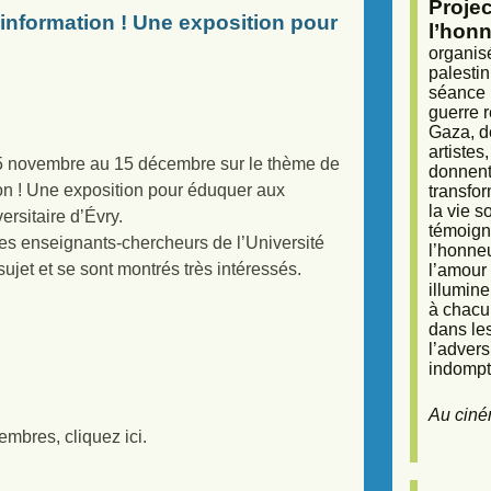
Proje
’information ! Une exposition pour
l’honn
organisé
palestin
séance (
guerre r
Gaza, d
artiste
5 novembre au 15 décembre sur le thème de
donnent 
tion ! Une exposition pour éduquer aux
transfor
la vie 
ersitaire d’Évry.
témoigna
s enseignants-chercheurs de l’Université
l’honneu
sujet et se sont montrés très intéressés.
l’amour 
illumine
à chacun
dans le
l’adver
indompta
Au ciné
embres, cliquez ici.