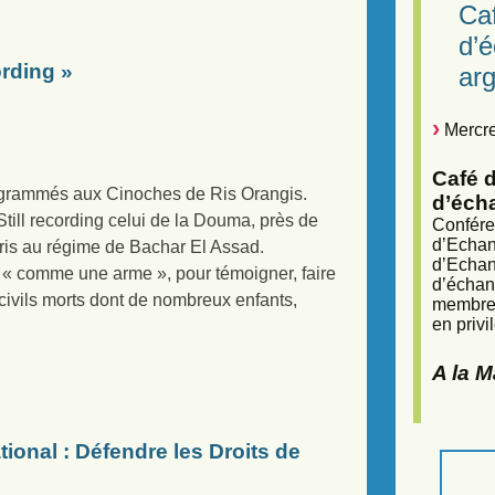
Caf
d’
ording »
arg
Mercre
Café d
ogrammés aux Cinoches de Ris Orangis.
d’éch
ill recording celui de la Douma, près de
Confére
d’Echan
epris au régime de Bachar El Assad.
d’Echan
a « comme une arme », pour témoigner, faire
d’échan
civils morts dont de nombreux enfants,
membres
en privi
A la 
onal : Défendre les Droits de