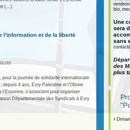
rendron
jet (…)
bio, meu
Une co
sera 
accom
 l’information et de la liberté
sans 
contact
Départ
ANGLOIS
des Ma
plus t
pour la journée de solidarité internationale
 depuis 4 ans, Evry Palestine et l’Olivier
l’Essonne, s’associent pour organiser
Pr
Maison Départementale des Syndicats à Evry
"P
Dimanc