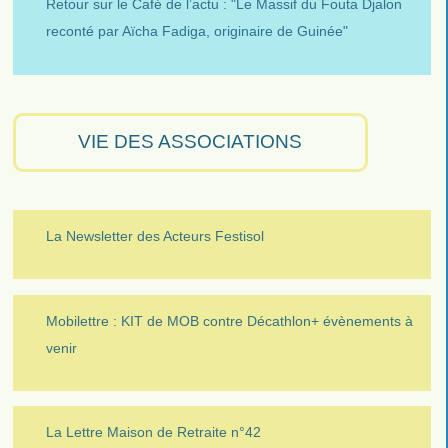
Retour sur le Café de l’actu : "Le Massif du Fouta Djalon
reconté par Aïcha Fadiga, originaire de Guinée"
VIE DES ASSOCIATIONS
La Newsletter des Acteurs Festisol
Mobilettre : KIT de MOB contre Décathlon+ évènements à
venir
La Lettre Maison de Retraite n°42