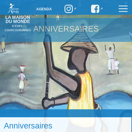
AGENDA
LA MAISON
DU MONDE
ANNIVERSAIRES
D’ÉVRY-
COURCOURONNES
Anniversaires