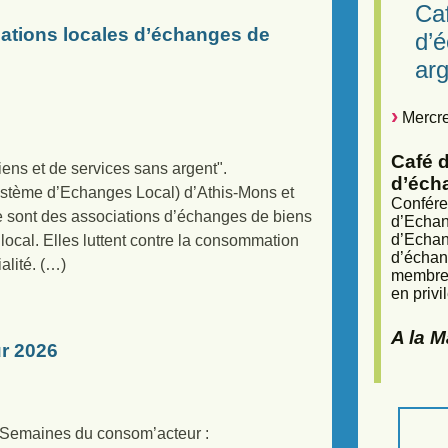
Caf
iations locales d’échanges de
d’
arg
Mercre
Café d
iens et de services sans argent".
d’éch
tème d’Echanges Local) d’Athis-Mons et
Confére
e sont des associations d’échanges de biens
d’Echan
d’Echan
local. Elles luttent contre la consommation
d’échan
alité. (…)
membres
en privi
A la 
r 2026
s Semaines du consom’acteur :