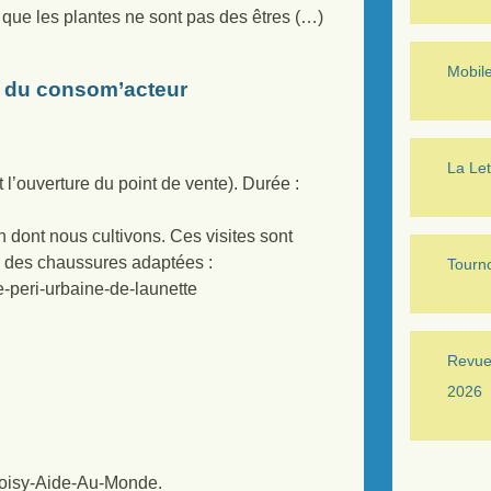
que les plantes ne sont pas des êtres (…)
Mobil
s du consom’acteur
La Let
l’ouverture du point de vente). Durée :
n dont nous cultivons. Ces visites sont
oir des chaussures adaptées :
Tourno
-peri-urbaine-de-launette
Revue 
2026
 Soisy-Aide-Au-Monde.