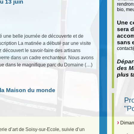
u 13 juin
rendron
bio, meu
Une co
sera 
accom
une belle journée de découverte et de
sans 
scription La matinée a débuté par une visite
contact
 découvert le savoir-faire des artisans
en verre dans un cadre enchanteur. Nous avons
Départ
que dans le magnifique parc du Domaine (…)
des Ma
plus t
r la Maison du monde
Pr
"P
Dimanc
ie d’art de Soisy-sur-Ecole, suivie d’un