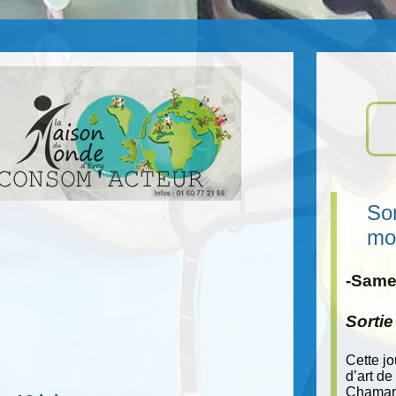
Sor
mo
-Samed
Sorti
Cette j
d’art de
Chamara