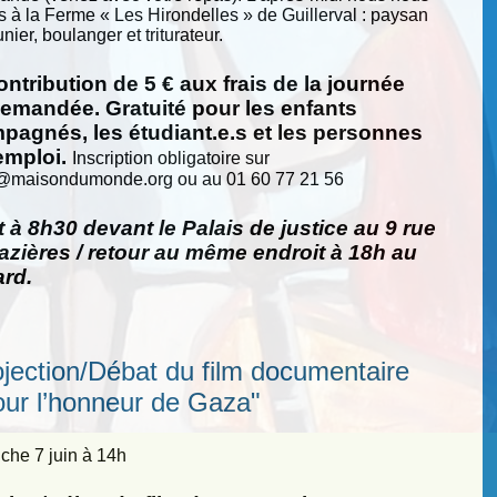
s à la Ferme « Les Hirondelles » de Guillerval : paysan
nier, boulanger et triturateur.
ntribution de 5 € aux frais de la journée
demandée. Gratuité pour les enfants
pagnés, les étudiant.e.s et les personnes
emploi.
Inscription obligatoire sur
@
maisondumonde.org ou au 01 60 77 21 56
 à 8h30 devant le Palais de justice au 9 rue
zières / retour au même endroit à 18h au
ard.
ojection/Débat du film documentaire
our l’honneur de Gaza"
he 7 juin à 14h