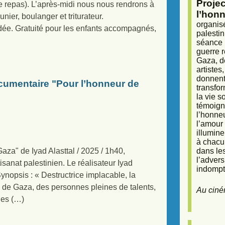
Proje
 repas). L’après-midi nous nous rendrons à
l’honn
nier, boulanger et triturateur.
organisé
ndée. Gratuité pour les enfants accompagnés,
palestin
séance (
guerre r
Gaza, d
artiste
donnent 
cumentaire "Pour l’honneur de
transfor
la vie 
témoigna
l’honneu
l’amour 
illumine
à chacun
dans le
aza" de Iyad Alasttal / 2025 / 1h40,
l’adver
isanat palestinien. Le réalisateur Iyad
indompta
ynopsis : « Destructrice implacable, la
ns de Gaza, des personnes pleines de talents,
Au ciné
des (…)