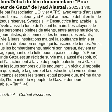
ction/Débat du film documentaire "Pour
eur de Gaza" de Iyad Alasttal
/ 2025 / 1h40,
e par l’association L’Olivier AFPS, avec vente d’artisanat
ien. Le réalisateur Iyad Alasttal animera le débat en fin de
sous réserve). Synopsis : « Destructrice implacable, la
évèle aussi la force de l’esprit humain. Les citoyens de
es personnes pleines de talents, entre autres musiciens,
s, journalistes, des femmes, des hommes, des enfants,
vie à leurs inspirations malgré la souffrance infinie et
ment la douleur en énergie qui transcende le temps. Ainsi,
sous les bombardements, malgré son horreur, devient un
ge poignant de la lutte pour la paix et la dignité. Pour
r de Gaza est un récit de survie mais aussi d’espoir, où
et l’attachement à la vie du peuple palestinien à Gaza
nt les jours sombres qu’ils endurent. Un récit qui rappelle
 que, malgré la guerre et la destruction, la vie continue
s camps et sous les tentes, et qui prouve que, même dans
sité, l’humanité du « peuple de Gaza » demeure
ble. » Tarif : 4€
ma Arcel – Corbeil-Essonnes