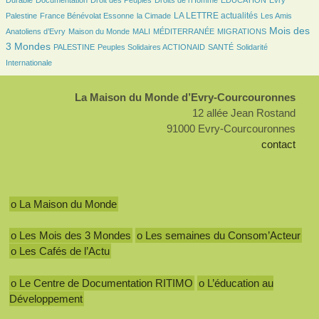
Durable
Documentation
Droit des Peuples
Droits de l’Homme
EDUCATION
Evry
125/2763
28/2763
910/2763
32/2763
LA LETTRE actualités
Palestine
France Bénévolat Essonne
la Cimade
Les Amis
96/2763
24/2763
8/2763
156/2763
1136/2763
Mois des
Anatoliens d’Evry
Maison du Monde
MALI
MÉDITERRANÉE
MIGRATIONS
104/2763
112/2763
116/2763
263/2763
3 Mondes
PALESTINE
Peuples Solidaires ACTIONAID
SANTÉ
Solidarité
Internationale
La Maison du Monde d’Evry-Courcouronnes
12 allée Jean Rostand
91000 Evry-Courcouronnes
contact
o La Maison du Monde
o Les Mois des 3 Mondes
o Les semaines du Consom’Acteur
o Les Cafés de l’Actu
o Le Centre de Documentation RITIMO
o L’éducation au
Développement