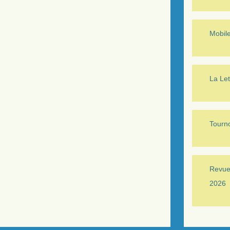
Mobil
La Let
Tourno
Revue 
2026