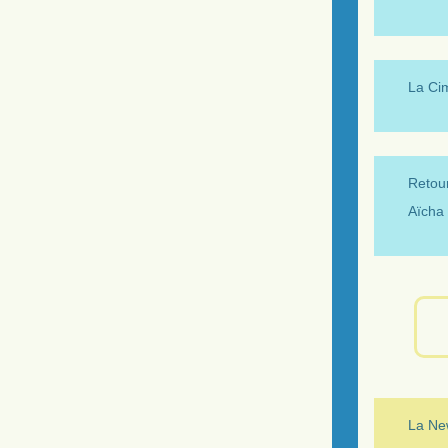
La Ci
Retour
Aïcha 
La New