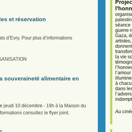
Proje
l’honn
organisé
es et réservation
palestin
séance (
guerre r
Gaza, d
s d’Evry. Pour plus d’informations
artiste
donnent 
transfor
la vie 
 ORGANISATION
témoigna
l’honneu
l’amour 
illumine
a souveraineté alimentaire en
à chacun
dans le
l’adver
indompta
le jeudi 10 décembre - 19h à la Maison du
Au ciné
rmations consultez le flyer joint.