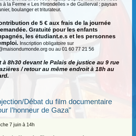
s à la Ferme « Les Hirondelles » de Guillerval : paysan
nier, boulanger et triturateur.
ntribution de 5 € aux frais de la journée
demandée. Gratuité pour les enfants
pagnés, les étudiant.e.s et les personnes
emploi.
Inscription obligatoire sur
@
maisondumonde.org ou au 01 60 77 21 56
 à 8h30 devant le Palais de justice au 9 rue
zières / retour au même endroit à 18h au
ard.
ojection/Débat du film documentaire
our l’honneur de Gaza"
he 7 juin à 14h