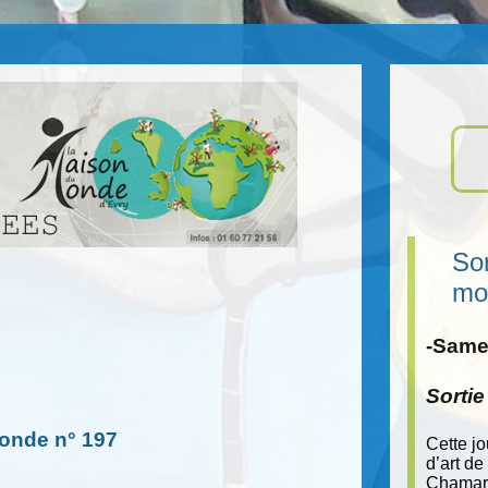
Sor
mo
-Samed
Sorti
Monde n° 197
Cette j
d’art de
Chamara