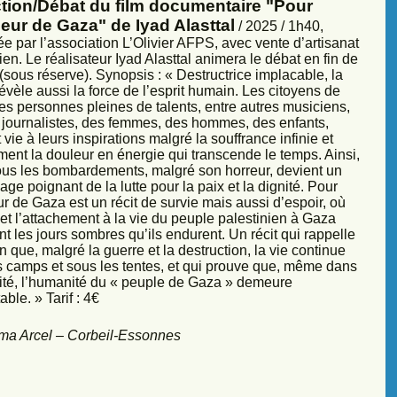
ction/Débat du film documentaire "Pour
eur de Gaza" de Iyad Alasttal
/ 2025 / 1h40,
e par l’association L’Olivier AFPS, avec vente d’artisanat
ien. Le réalisateur Iyad Alasttal animera le débat en fin de
sous réserve). Synopsis : « Destructrice implacable, la
évèle aussi la force de l’esprit humain. Les citoyens de
es personnes pleines de talents, entre autres musiciens,
s, journalistes, des femmes, des hommes, des enfants,
vie à leurs inspirations malgré la souffrance infinie et
ment la douleur en énergie qui transcende le temps. Ainsi,
sous les bombardements, malgré son horreur, devient un
ge poignant de la lutte pour la paix et la dignité. Pour
r de Gaza est un récit de survie mais aussi d’espoir, où
et l’attachement à la vie du peuple palestinien à Gaza
nt les jours sombres qu’ils endurent. Un récit qui rappelle
 que, malgré la guerre et la destruction, la vie continue
s camps et sous les tentes, et qui prouve que, même dans
sité, l’humanité du « peuple de Gaza » demeure
ble. » Tarif : 4€
ma Arcel – Corbeil-Essonnes