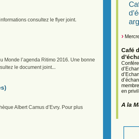
"
Caf
d’
formations consultez le flyer joint.
arg
Mercre
Café d
d’éch
 du Monde l’agenda Ritimo 2016. Une bonne
Confére
ultez le document joint...
d’Echan
d’Echan
d’échan
membres
s)
en privi
A la 
thèque Albert Camus d’Evry. Pour plus