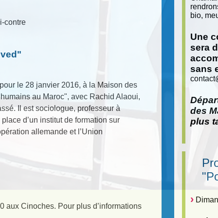
rendron
bio, meu
i-contre
Une co
sera 
oved"
accom
sans 
contact
pour le 28 janvier 2016, à la Maison des
s humains au Maroc", avec Rachid Alaoui,
Départ
sé. Il est sociologue, professeur à
des Ma
 place d’un institut de formation sur
plus t
opération allemande et l’Union
Pr
"P
Dimanc
0 aux Cinoches. Pour plus d’informations