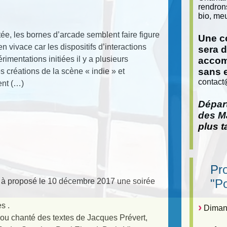
rendron
bio, meu
tée, les bornes d’arcade semblent faire figure
Une co
 vivace car les dispositifs d’interactions
sera 
mentations initiées il y a plusieurs
accom
sans 
 créations de la scène « indie » et
contact
ent (…)
Départ
des Ma
plus t
Pr
" à proposé le 10 décembre 2017 une soirée
"P
s .
Dimanc
ou chanté des textes de Jacques Prévert,