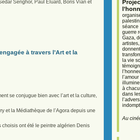
Proje
edar Senghor, Paul Eluard, Boris Vian et
l’honn
organisé
palestin
séance (
guerre r
Gaza, d
artiste
donnent 
gagée à travers l’Art et la
transfor
la vie 
témoigna
l’honneu
l’amour 
illumine
à chacun
dans le
t se conjugue bien avec l’art et la culture,
l’adver
indompta
ry et la Médiathèque de l’Agora depuis une
Au ciné
es choisis ont été le peintre algérien Denis
.