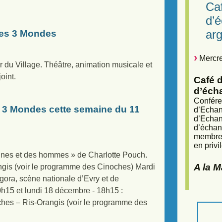
Caf
d’
arg
des 3 Mondes
Mercre
 du Village. Théâtre, animation musicale et
oint.
Café d
d’éch
Confére
3 Mondes cette semaine du 11
d’Echan
d’Echan
d’échan
membres
en privi
ines et des hommes » de Charlotte Pouch.
A la 
gis (voir le programme des Cinoches) Mardi
gora, scène nationale d’Evry et de
h15 et lundi 18 décembre - 18h15 :
oches – Ris-Orangis (voir le programme des