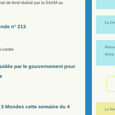
avail de fond réalisé par la SAAM au
La Ci
onde n° 213
Retour
i-contre
Aïcha 
guidée par le gouvernement pour
e
3 Mondes cette semaine du 4
La New