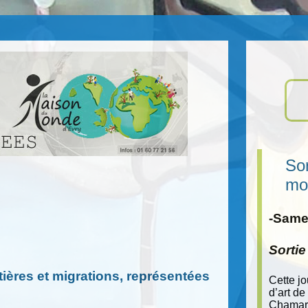
Sor
mo
-Samed
Sorti
tières et migrations, représentées
Cette j
d’art de
Chamara