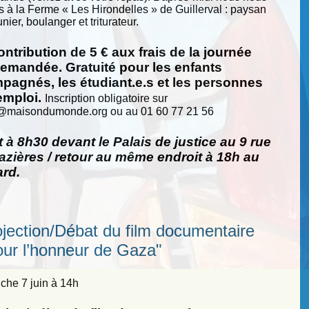
s à la Ferme « Les Hirondelles » de Guillerval : paysan
nier, boulanger et triturateur.
ntribution de 5 € aux frais de la journée
demandée. Gratuité pour les enfants
pagnés, les étudiant.e.s et les personnes
emploi.
Inscription obligatoire sur
@
maisondumonde.org ou au 01 60 77 21 56
 à 8h30 devant le Palais de justice au 9 rue
zières / retour au même endroit à 18h au
ard.
ojection/Débat du film documentaire
our l’honneur de Gaza"
he 7 juin à 14h