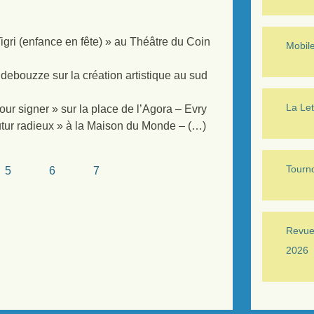
gri (enfance en fête) » au Théâtre du Coin
Mobil
ebouzze sur la création artistique au sud
La Let
r signer » sur la place de l’Agora – Evry
utur radieux » à la Maison du Monde – (…)
Tourno
5
6
7
Revue 
2026