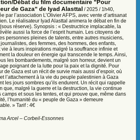
ction/Débat du film documentaire "Pour
eur de Gaza" de Iyad Alasttal
/ 2025 / 1h40,
e par l’association L’Olivier AFPS, avec vente d’artisanat
ien. Le réalisateur Iyad Alasttal animera le débat en fin de
sous réserve). Synopsis : « Destructrice implacable, la
évèle aussi la force de l’esprit humain. Les citoyens de
es personnes pleines de talents, entre autres musiciens,
s, journalistes, des femmes, des hommes, des enfants,
vie à leurs inspirations malgré la souffrance infinie et
ment la douleur en énergie qui transcende le temps. Ainsi,
sous les bombardements, malgré son horreur, devient un
ge poignant de la lutte pour la paix et la dignité. Pour
r de Gaza est un récit de survie mais aussi d’espoir, où
et l’attachement à la vie du peuple palestinien à Gaza
nt les jours sombres qu’ils endurent. Un récit qui rappelle
 que, malgré la guerre et la destruction, la vie continue
s camps et sous les tentes, et qui prouve que, même dans
sité, l’humanité du « peuple de Gaza » demeure
ble. » Tarif : 4€
ma Arcel – Corbeil-Essonnes