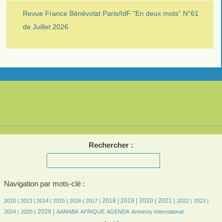
Revue France Bénévolat Paris/IdF "En deux mots" N°61
de Juillet 2026
Rechercher :
Navigation par mots-clé :
8/2763
7/2763
214/2763
408/2763
541/2763
543/2763
740/2763
752/2763
712/2763
708/2763
557/2763
521/2763
538/2763
2018 |
2019 |
2020 |
2021 |
2010 |
2013 |
2014 |
2015 |
2016 |
2017 |
2022 |
2023 |
513/2763
678/2763
87/2763
191/2763
527/2763
8/2763
32/2763
2026 |
2024 |
2025 |
AAMABA
AFRIQUE
AGENDA
Amnesty International
24/2763
2763/2763
384/2763
47/2763