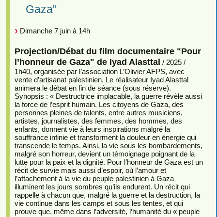
Gaza"
Dimanche 7 juin à 14h
Projection/Débat du film documentaire "Pour
l’honneur de Gaza" de Iyad Alasttal
/ 2025 /
1h40, organisée par l’association L’Olivier AFPS, avec
vente d’artisanat palestinien. Le réalisateur Iyad Alasttal
animera le débat en fin de séance (sous réserve).
Synopsis : « Destructrice implacable, la guerre révèle aussi
la force de l’esprit humain. Les citoyens de Gaza, des
personnes pleines de talents, entre autres musiciens,
artistes, journalistes, des femmes, des hommes, des
enfants, donnent vie à leurs inspirations malgré la
souffrance infinie et transforment la douleur en énergie qui
transcende le temps. Ainsi, la vie sous les bombardements,
malgré son horreur, devient un témoignage poignant de la
lutte pour la paix et la dignité. Pour l’honneur de Gaza est un
récit de survie mais aussi d’espoir, où l’amour et
l’attachement à la vie du peuple palestinien à Gaza
illuminent les jours sombres qu’ils endurent. Un récit qui
rappelle à chacun que, malgré la guerre et la destruction, la
vie continue dans les camps et sous les tentes, et qui
prouve que, même dans l’adversité, l’humanité du « peuple