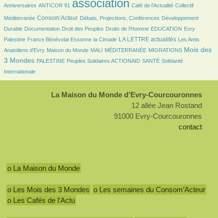
association
Anniversaires
ANTICOR 91
Café de l’Actualité
Collectif
779/2763
160/2763
168/2763
Consom’Acteur
Méditerranée
Débats, Projections, Conférences
Développement
64/2763
32/2763
170/2763
48/2763
8/2763
Durable
Documentation
Droit des Peuples
Droits de l’Homme
EDUCATION
Evry
125/2763
28/2763
910/2763
32/2763
LA LETTRE actualités
Palestine
France Bénévolat Essonne
la Cimade
Les Amis
96/2763
24/2763
8/2763
156/2763
1136/2763
Mois des
Anatoliens d’Evry
Maison du Monde
MALI
MÉDITERRANÉE
MIGRATIONS
104/2763
112/2763
116/2763
263/2763
3 Mondes
PALESTINE
Peuples Solidaires ACTIONAID
SANTÉ
Solidarité
Internationale
La Maison du Monde d’Evry-Courcouronnes
12 allée Jean Rostand
91000 Evry-Courcouronnes
contact
o La Maison du Monde
o Les Mois des 3 Mondes
o Les semaines du Consom’Acteur
o Les Cafés de l’Actu