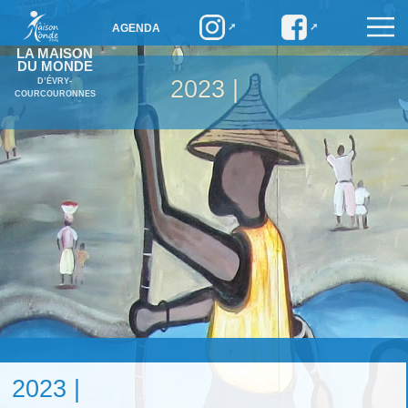
AGENDA
LA MAISON
DU MONDE
2023 |
D’ÉVRY-
COURCOURONNES
2023 |