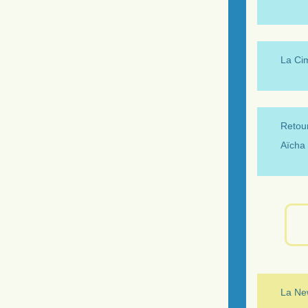
La Ci
Retour
Aïcha 
La New