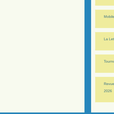
Mobil
La Let
Tourno
Revue 
2026