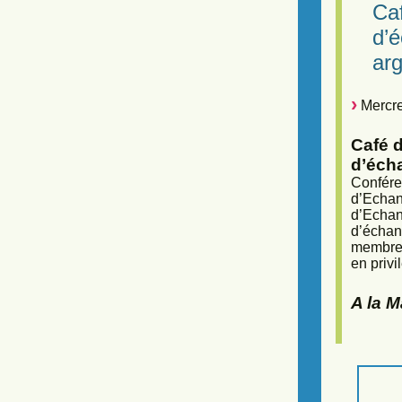
Caf
d’
arg
Mercre
Café d
d’éch
Confére
d’Echan
d’Echan
d’échan
membres
en privi
A la 