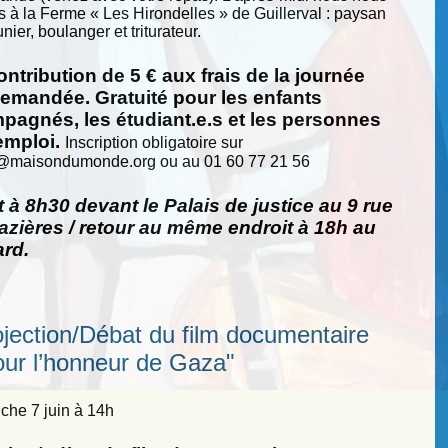
s à la Ferme « Les Hirondelles » de Guillerval : paysan
nier, boulanger et triturateur.
ntribution de 5 € aux frais de la journée
demandée. Gratuité pour les enfants
pagnés, les étudiant.e.s et les personnes
emploi.
Inscription obligatoire sur
@
maisondumonde.org ou au 01 60 77 21 56
 à 8h30 devant le Palais de justice au 9 rue
zières / retour au même endroit à 18h au
ard.
ojection/Débat du film documentaire
our l’honneur de Gaza"
he 7 juin à 14h