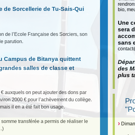
rendron
 de Sorcellerie de Tu-Sais-Qui
bio, meu
Une co
sera 
ion de l’Ecole Française des Sorciers, son
accom
e parution.
sans 
contact
u Campus de Bitanya quittent
Départ
 grandes salles de classe et
des Ma
plus t
 € auxquels on peut ajouter des dons par
Pr
viron 2000 € pour l’achèvement du collège.
ais il en a été fait bon usage.
"P
e somme transférée a permis de réaliser le
Dimanc
…)