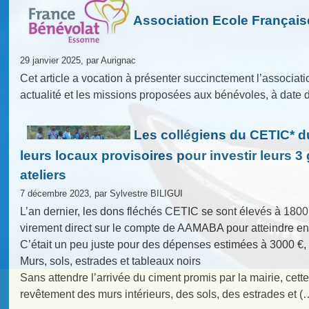
Association Ecole Française
29 janvier 2025, par Aurignac
Cet article a vocation à présenter succinctement l’associat
actualité et les missions proposées aux bénévoles, à date d
Les collégiens du CETIC* d
leurs locaux provisoires pour investir leurs 3
ateliers
7 décembre 2023, par Sylvestre BILIGUI
L’an dernier, les dons fléchés CETIC se sont élevés à 1800
virement direct sur le compte de AAMABA pour atteindre en
C’était un peu juste pour des dépenses estimées à 3000 €, m
Murs, sols, estrades et tableaux noirs
Sans attendre l’arrivée du ciment promis par la mairie, cett
revêtement des murs intérieurs, des sols, des estrades et (