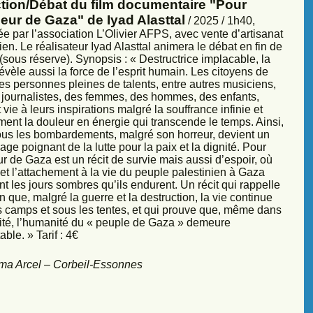
ction/Débat du film documentaire "Pour
eur de Gaza" de Iyad Alasttal
/ 2025 / 1h40,
e par l’association L’Olivier AFPS, avec vente d’artisanat
ien. Le réalisateur Iyad Alasttal animera le débat en fin de
sous réserve). Synopsis : « Destructrice implacable, la
évèle aussi la force de l’esprit humain. Les citoyens de
es personnes pleines de talents, entre autres musiciens,
s, journalistes, des femmes, des hommes, des enfants,
vie à leurs inspirations malgré la souffrance infinie et
ment la douleur en énergie qui transcende le temps. Ainsi,
sous les bombardements, malgré son horreur, devient un
ge poignant de la lutte pour la paix et la dignité. Pour
r de Gaza est un récit de survie mais aussi d’espoir, où
et l’attachement à la vie du peuple palestinien à Gaza
nt les jours sombres qu’ils endurent. Un récit qui rappelle
 que, malgré la guerre et la destruction, la vie continue
s camps et sous les tentes, et qui prouve que, même dans
sité, l’humanité du « peuple de Gaza » demeure
ble. » Tarif : 4€
ma Arcel – Corbeil-Essonnes