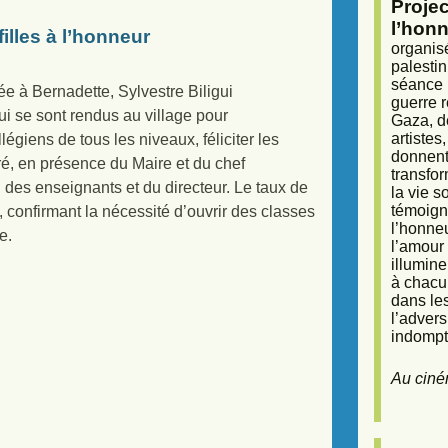
Proje
l’honn
illes à l’honneur
organisé
palestin
séance (
 à Bernadette, Sylvestre Biligui
guerre r
ui se sont rendus au village pour
Gaza, d
artiste
égiens de tous les niveaux, féliciter les
donnent 
é, en présence du Maire et du chef
transfor
des enseignants et du directeur. Le taux de
la vie 
témoigna
confirmant la nécessité d’ouvrir des classes
l’honneu
e.
l’amour 
illumine
à chacun
dans le
l’adver
indompta
Au ciné