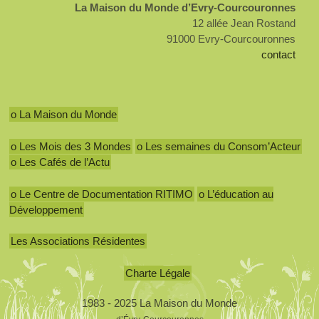
La Maison du Monde d’Evry-Courcouronnes
12 allée Jean Rostand
91000 Evry-Courcouronnes
contact
o La Maison du Monde
o Les Mois des 3 Mondes
o Les semaines du Consom’Acteur
o Les Cafés de l’Actu
o Le Centre de Documentation RITIMO
o L’éducation au
Développement
Les Associations Résidentes
Charte Légale
1983 - 2025 La Maison du Monde