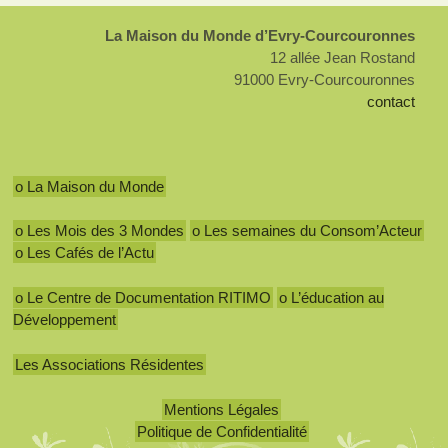
La Maison du Monde d’Evry-Courcouronnes
12 allée Jean Rostand
91000 Evry-Courcouronnes
contact
o La Maison du Monde
o Les Mois des 3 Mondes
o Les semaines du Consom’Acteur
o Les Cafés de l’Actu
o Le Centre de Documentation RITIMO
o L’éducation au
Développement
Les Associations Résidentes
Mentions Légales
Politique de Confidentialité