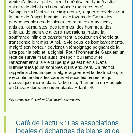
vente d’artisanat palestinien. Le réalisateur Iyad Alasttal
animera le débat en fin de séance (sous réserve).
Synopsis : « Destructrice implacable, la guerre révèle aussi
la force de l’esprit humain. Les citoyens de Gaza, des
personnes pleines de talents, entre autres musiciens,
artistes, journalistes, des femmes, des hommes, des
enfants, donnent vie à leurs inspirations malgré la
souffrance infinie et transforment la douleur en énergie qui
transcende le temps. Ainsi, la vie sous les bombardements,
malgré son horreur, devient un témoignage poignant de la
lutte pour la paix et la dignité. Pour l’honneur de Gaza est un
récit de survie mais aussi d’espoir, où l’amour et
l’attachement à la vie du peuple palestinien à Gaza
illuminent les jours sombres qu’ils endurent. Un récit qui
rappelle à chacun que, malgré la guerre et la destruction, la
vie continue dans les camps et sous les tentes, et qui
prouve que, même dans l’adversité, l’humanité du « peuple
de Gaza » demeure indomptable. » Tarif : 4€
Au cinéma Arcel – Corbeil-Essonnes
Café de l’actu « "Les associations
locales d’échanges de biens et de