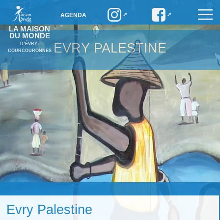
AGENDA
LA MAISON
DU MONDE
EVRY PALESTINE
D’ÉVRY-
COURCOURONNES
Evry Palestine