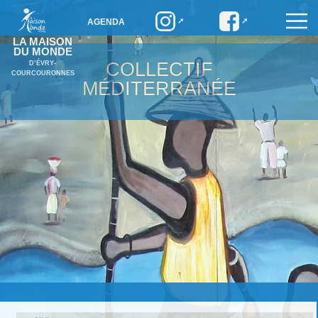
AGENDA
LA MAISON
DU MONDE
COLLECTIF
D’ÉVRY-
COURCOURONNES
MÉDITERRANÉE