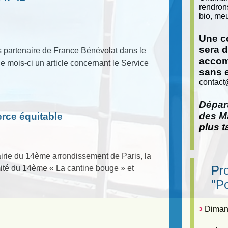
rendron
bio, meu
Une co
sera 
s partenaire de France Bénévolat dans le
accom
 mois-ci un article concernant le Service
sans 
contact
Départ
des Ma
rce équitable
plus t
airie du 14ème arrondissement de Paris, la
Pr
imité du 14ème « La cantine bouge » et
"P
Dimanc