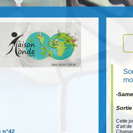
Sor
mo
-Samed
Sorti
Cette j
d’art de
e n°42
Chamara