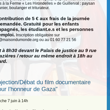
s à la Ferme « Les Hirondelles » de Guillerval : paysan
nier, boulanger et triturateur.
ntribution de 5 € aux frais de la journée
demandée. Gratuité pour les enfants
pagnés, les étudiant.e.s et les personnes
emploi.
Inscription obligatoire sur
@
maisondumonde.org ou au 01 60 77 21 56
 à 8h30 devant le Palais de justice au 9 rue
zières / retour au même endroit à 18h au
ard.
ojection/Débat du film documentaire
our l’honneur de Gaza"
he 7 juin à 14h