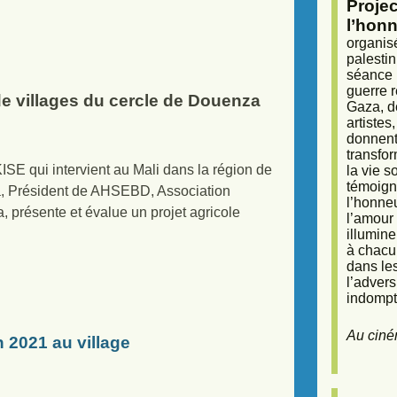
Proje
l’honn
organisé
palestin
séance (
guerre r
e villages du cercle de Douenza
Gaza, d
artiste
donnent 
transfor
E qui intervient au Mali dans la région de
la vie 
témoigna
, Président de AHSEBD, Association
l’honneu
 présente et évalue un projet agricole
l’amour 
illumine
à chacun
dans le
l’adver
indompta
Au ciné
 2021 au village