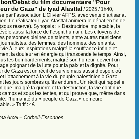
ction/Débat du film documentaire "Pour
eur de Gaza" de Iyad Alasttal
/ 2025 / 1h40,
e par l’association L’Olivier AFPS, avec vente d’artisanat
ien. Le réalisateur Iyad Alasttal animera le débat en fin de
sous réserve). Synopsis : « Destructrice implacable, la
évèle aussi la force de l’esprit humain. Les citoyens de
es personnes pleines de talents, entre autres musiciens,
s, journalistes, des femmes, des hommes, des enfants,
vie à leurs inspirations malgré la souffrance infinie et
ment la douleur en énergie qui transcende le temps. Ainsi,
sous les bombardements, malgré son horreur, devient un
ge poignant de la lutte pour la paix et la dignité. Pour
r de Gaza est un récit de survie mais aussi d’espoir, où
et l’attachement à la vie du peuple palestinien à Gaza
nt les jours sombres qu’ils endurent. Un récit qui rappelle
 que, malgré la guerre et la destruction, la vie continue
s camps et sous les tentes, et qui prouve que, même dans
sité, l’humanité du « peuple de Gaza » demeure
ble. » Tarif : 4€
ma Arcel – Corbeil-Essonnes