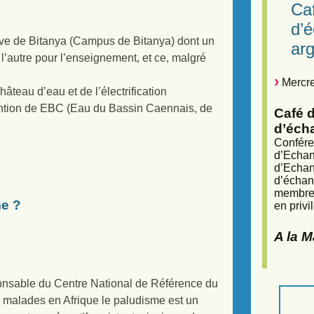
Caf
d’
ative de Bitanya (Campus de Bitanya) dont un
arg
l’autre pour l’enseignement, et ce, malgré
Mercre
âteau d’eau et de l’électrification
ntion de EBC (Eau du Bassin Caennais, de
Café d
d’éch
Confére
d’Echan
d’Echan
d’échan
membres
me ?
en privi
A la 
ponsable du Centre National de Référence du
s malades en Afrique le paludisme est un