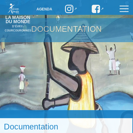
AGENDA
LA MAISON
DU MONDE
DOCUMENTATION
D’ÉVRY-
COURCOURONNES
Documentation