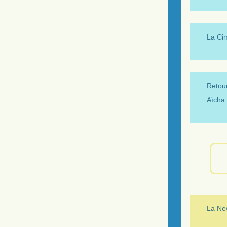
La Ci
Retour
Aïcha 
La New