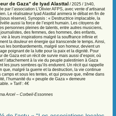
eur de Gaza" de Iyad Alasttal
/ 2025 / 1h40,
e par l’association L’Olivier AFPS, avec vente d’artisanat
ien. Le réalisateur Iyad Alasttal animera le débat en fin de
sous réserve). Synopsis : « Destructrice implacable, la
évèle aussi la force de l’esprit humain. Les citoyens de
es personnes pleines de talents, entre autres musiciens,
s, journalistes, des femmes, des hommes, des enfants,
vie à leurs inspirations malgré la souffrance infinie et
ment la douleur en énergie qui transcende le temps. Ainsi,
sous les bombardements, malgré son horreur, devient un
ge poignant de la lutte pour la paix et la dignité. Pour
r de Gaza est un récit de survie mais aussi d’espoir, où
et l’attachement à la vie du peuple palestinien à Gaza
nt les jours sombres qu’ils endurent. Un récit qui rappelle
 que, malgré la guerre et la destruction, la vie continue
s camps et sous les tentes, et qui prouve que, même dans
sité, l’humanité du « peuple de Gaza » demeure
ble. » Tarif : 4€
ma Arcel – Corbeil-Essonnes
é de l’actu « "Les associations locales