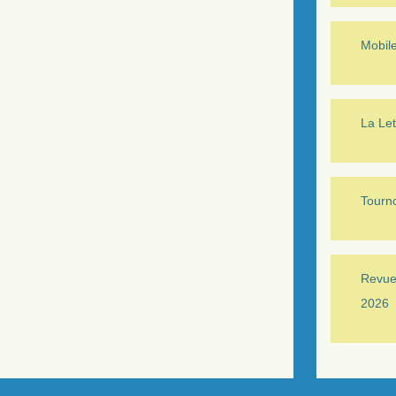
Mobil
La Let
Tourno
Revue 
2026