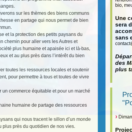
bio, meu
changes.
uverons sur les thèmes des biens communs
Une co
 richesse en partage qui nous permet de bien
sera 
mmun.
accom
se et la protection des petits paysans du
sans 
un chemin pour aller vers les Autres et
contact
ciété plus humaine et apaisée ici et là-bas,
ux et au plus près dans l’intérêt du bien
Départ
des Ma
plus t
r toutes les ressources locales et soutenir
t, pour permettre à tous et toutes de vivre
pour un commerce équitable et pour un marché
Pr
"P
chaine humaine de partage des ressources
Dimanc
paysans qui nous tracent le sillon d’un monde
u plus près du quotidien de nos vies.
Proje