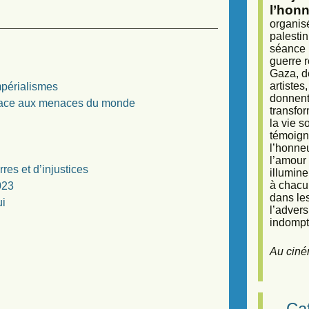
l’honn
organisé
palestin
séance (
guerre r
Gaza, d
artiste
mpérialismes
donnent 
e face aux menaces du monde
transfor
la vie 
témoigna
l’honneu
l’amour 
res et d’injustices
illumine
à chacun
023
dans le
ui
l’adver
indompta
Au ciné
Caf