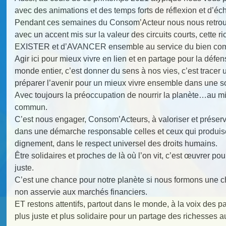
avec des animations et des temps forts de réflexion et d’é
Pendant ces semaines du Consom’Acteur nous nous retro
avec un accent mis sur la valeur des circuits courts, cette
EXISTER et d’AVANCER ensemble au service du bien co
Agir ici pour mieux vivre en lien et en partage pour la défen
monde entier, c’est donner du sens à nos vies, c’est tracer 
préparer l’avenir pour un mieux vivre ensemble dans une so
Avec toujours la préoccupation de nourrir la planète…au mie
commun.
C’est nous engager, Consom’Acteurs, à valoriser et préserve
dans une démarche responsable celles et ceux qui produisen
dignement, dans le respect universel des droits humains.
Être solidaires et proches de là où l’on vit, c’est œuvrer 
juste.
C’est une chance pour notre planète si nous formons une 
non asservie aux marchés financiers.
ET restons attentifs, partout dans le monde, à la voix des 
plus juste et plus solidaire pour un partage des richesses a