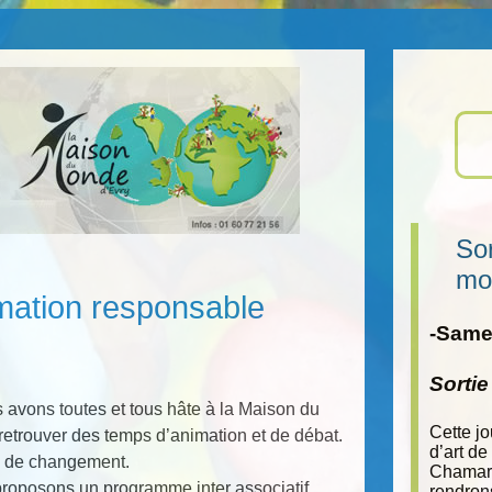
Sor
mo
mation responsable
-Samed
Sorti
s avons toutes et tous hâte à la Maison du
Cette j
 retrouver des temps d’animation et de débat.
d’art de
s de changement.
Chamara
proposons un programme inter associatif
rendron