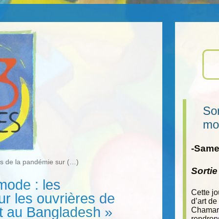
Sor
mo
-Samed
es de la pandémie sur (…)
Sorti
 mode : les
Cette j
r les ouvrières de
d’art de
et au Bangladesh »
Chamara
rendron