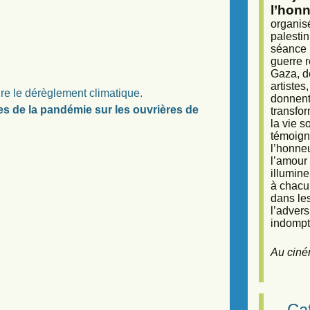
l’honn
organisé
palestin
séance (
guerre r
Gaza, d
artiste
dre le dérèglement climatique.
donnent 
es de la pandémie sur les ouvrières de
transfor
la vie 
témoigna
l’honneu
l’amour 
illumine
à chacun
dans le
l’adver
indompta
Au ciné
Caf