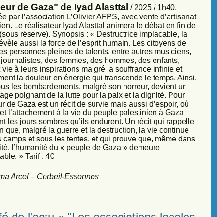
eur de Gaza" de Iyad Alasttal
/ 2025 / 1h40,
e par l’association L’Olivier AFPS, avec vente d’artisanat
ien. Le réalisateur Iyad Alasttal animera le débat en fin de
sous réserve). Synopsis : « Destructrice implacable, la
évèle aussi la force de l’esprit humain. Les citoyens de
es personnes pleines de talents, entre autres musiciens,
s, journalistes, des femmes, des hommes, des enfants,
vie à leurs inspirations malgré la souffrance infinie et
ment la douleur en énergie qui transcende le temps. Ainsi,
sous les bombardements, malgré son horreur, devient un
ge poignant de la lutte pour la paix et la dignité. Pour
r de Gaza est un récit de survie mais aussi d’espoir, où
et l’attachement à la vie du peuple palestinien à Gaza
nt les jours sombres qu’ils endurent. Un récit qui rappelle
 que, malgré la guerre et la destruction, la vie continue
s camps et sous les tentes, et qui prouve que, même dans
sité, l’humanité du « peuple de Gaza » demeure
ble. » Tarif : 4€
ma Arcel – Corbeil-Essonnes
é de l’actu « "Les associations locales