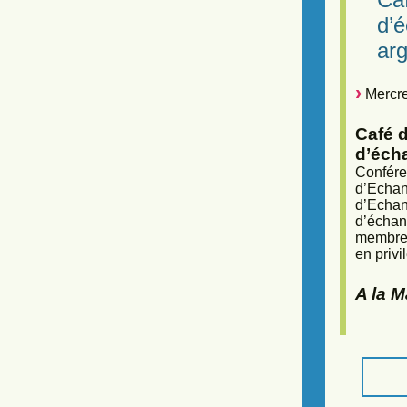
d’
arg
Mercre
Café d
d’éch
Confére
d’Echan
d’Echan
d’échan
membres
en privi
A la 