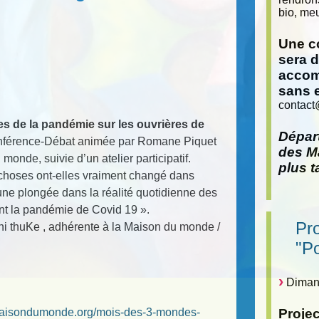
bio, meu
Une co
sera 
accom
sans 
contact
es de la pandémie sur les ouvrières de
Départ
nférence-Débat animée par Romane Piquet
des Ma
monde, suivie d’un atelier participatif.
plus t
 choses ont-elles vraiment changé dans
 une plongée dans la réalité quotidienne des
nt la pandémie de Covid 19 ».
Pr
hi thuKe , adhérente à la Maison du monde /
"P
Dimanc
maisondumonde.org/mois-des-3-mondes-
Proje