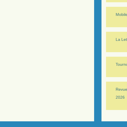
Mobil
La Let
Tourno
Revue 
2026