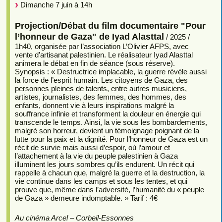
Dimanche 7 juin à 14h
Projection/Débat du film documentaire "Pour
l’honneur de Gaza" de Iyad Alasttal
/ 2025 /
1h40, organisée par l’association L’Olivier AFPS, avec
vente d’artisanat palestinien. Le réalisateur Iyad Alasttal
animera le débat en fin de séance (sous réserve).
Synopsis : « Destructrice implacable, la guerre révèle aussi
la force de l’esprit humain. Les citoyens de Gaza, des
personnes pleines de talents, entre autres musiciens,
artistes, journalistes, des femmes, des hommes, des
enfants, donnent vie à leurs inspirations malgré la
souffrance infinie et transforment la douleur en énergie qui
transcende le temps. Ainsi, la vie sous les bombardements,
malgré son horreur, devient un témoignage poignant de la
lutte pour la paix et la dignité. Pour l’honneur de Gaza est un
récit de survie mais aussi d’espoir, où l’amour et
l’attachement à la vie du peuple palestinien à Gaza
illuminent les jours sombres qu’ils endurent. Un récit qui
rappelle à chacun que, malgré la guerre et la destruction, la
vie continue dans les camps et sous les tentes, et qui
prouve que, même dans l’adversité, l’humanité du « peuple
de Gaza » demeure indomptable. » Tarif : 4€
Au cinéma Arcel – Corbeil-Essonnes