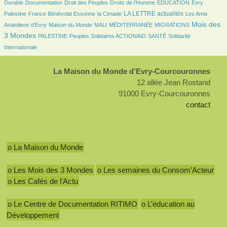
48/2071
24/2071
132/2071
26/2071
6/2071
Durable
Documentation
Droit des Peuples
Droits de l’Homme
EDUCATION
Evry
90/2071
25/2071
681/2071
24/2071
LA LETTRE actualités
Palestine
France Bénévolat Essonne
la Cimade
Les Amis
72/2071
18/2071
6/2071
114/2071
853/2071
Mois des
Anatoliens d’Evry
Maison du Monde
MALI
MÉDITERRANÉE
MIGRATIONS
78/2071
84/2071
88/2071
189/2071
3 Mondes
PALESTINE
Peuples Solidaires ACTIONAID
SANTÉ
Solidarité
Internationale
La Maison du Monde d’Evry-Courcouronnes
12 allée Jean Rostand
91000 Evry-Courcouronnes
contact
o La Maison du Monde
o Les Mois des 3 Mondes
o Les semaines du Consom’Acteur
o Les Cafés de l’Actu
o Le Centre de Documentation RITIMO
o L’éducation au
Développement