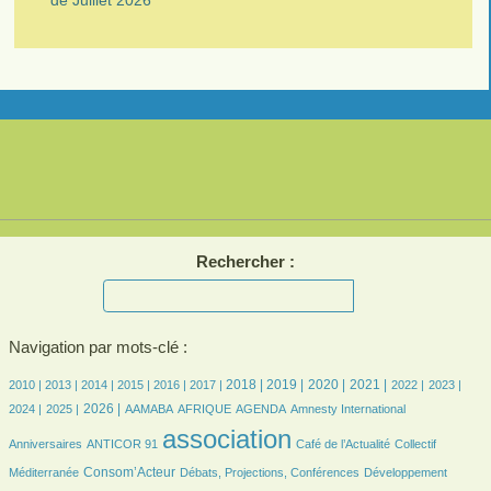
de Juillet 2026
Rechercher :
Navigation par mots-clé :
6/2071
6/2071
162/2071
306/2071
379/2071
408/2071
561/2071
568/2071
536/2071
534/2071
418/2071
390/2071
411/2071
2018 |
2019 |
2020 |
2021 |
2010 |
2013 |
2014 |
2015 |
2016 |
2017 |
2022 |
2023 |
395/2071
560/2071
61/2071
135/2071
401/2071
6/2071
24/2071
2026 |
2024 |
2025 |
AAMABA
AFRIQUE
AGENDA
Amnesty International
20/2071
2071/2071
294/2071
36/2071
association
Anniversaires
ANTICOR 91
Café de l’Actualité
Collectif
628/2071
120/2071
127/2071
Consom’Acteur
Méditerranée
Débats, Projections, Conférences
Développement