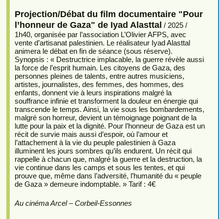
Projection/Débat du film documentaire "Pour
l’honneur de Gaza" de Iyad Alasttal
/ 2025 /
1h40, organisée par l’association L’Olivier AFPS, avec
vente d’artisanat palestinien. Le réalisateur Iyad Alasttal
animera le débat en fin de séance (sous réserve).
Synopsis : « Destructrice implacable, la guerre révèle aussi
la force de l’esprit humain. Les citoyens de Gaza, des
personnes pleines de talents, entre autres musiciens,
artistes, journalistes, des femmes, des hommes, des
enfants, donnent vie à leurs inspirations malgré la
souffrance infinie et transforment la douleur en énergie qui
transcende le temps. Ainsi, la vie sous les bombardements,
malgré son horreur, devient un témoignage poignant de la
lutte pour la paix et la dignité. Pour l’honneur de Gaza est un
récit de survie mais aussi d’espoir, où l’amour et
l’attachement à la vie du peuple palestinien à Gaza
illuminent les jours sombres qu’ils endurent. Un récit qui
rappelle à chacun que, malgré la guerre et la destruction, la
vie continue dans les camps et sous les tentes, et qui
prouve que, même dans l’adversité, l’humanité du « peuple
de Gaza » demeure indomptable. » Tarif : 4€
Au cinéma Arcel – Corbeil-Essonnes