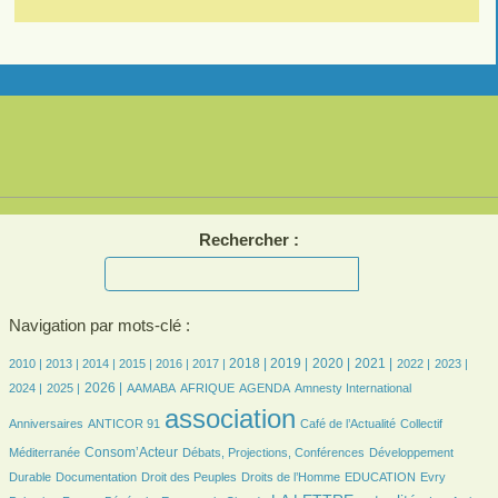
Rechercher :
Navigation par mots-clé :
7/2769
7/2769
207/2769
390/2769
470/2769
521/2769
731/2769
744/2769
709/2769
698/2769
558/2769
537/2769
535/2769
2018 |
2019 |
2020 |
2021 |
2010 |
2013 |
2014 |
2015 |
2016 |
2017 |
2022 |
2023 |
505/2769
730/2769
84/2769
190/2769
535/2769
9/2769
32/2769
2026 |
2024 |
2025 |
AAMABA
AFRIQUE
AGENDA
Amnesty International
32/2769
2769/2769
386/2769
46/2769
association
Anniversaires
ANTICOR 91
Café de l’Actualité
Collectif
767/2769
154/2769
172/2769
Consom’Acteur
Méditerranée
Débats, Projections, Conférences
Développement
66/2769
31/2769
169/2769
41/2769
7/2769
Durable
Documentation
Droit des Peuples
Droits de l’Homme
EDUCATION
Evry