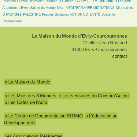
133/2769
32/2769
951/2769
32/2769
LA LETTRE actualités
Palestine
France Bénévolat Essonne
la Cimade
Les Amis
91/2769
25/2769
9/2769
154/2769
1126/2769
Mois des
Anatoliens d’Evry
Maison du Monde
MALI
MÉDITERRANÉE
MIGRATIONS
97/2769
110/2769
115/2769
264/2769
3 Mondes
PALESTINE
Peuples Solidaires ACTIONAID
SANTÉ
Solidarité
Internationale
La Maison du Monde d’Evry-Courcouronnes
12 allée Jean Rostand
91000 Evry-Courcouronnes
contact
o La Maison du Monde
o Les Mois des 3 Mondes
o Les semaines du Consom’Acteur
o Les Cafés de l’Actu
o Le Centre de Documentation RITIMO
o L’éducation au
Développement
Les Associations Résidentes