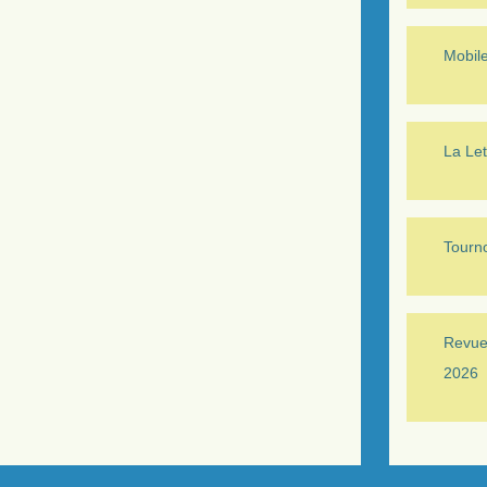
Mobil
La Let
Tourno
Revue 
2026