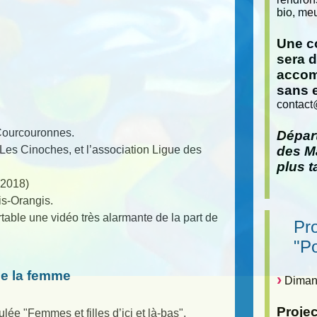
bio, meu
Une co
sera 
accom
sans 
contact
-Courcouronnes.
Départ
Les Cinoches, et l’association Ligue des
des Ma
plus t
(2018)
s-Orangis.
able une vidéo très alarmante de la part de
Pr
"P
de la femme
Dimanc
Proje
lée "Femmes et filles d’ici et là-bas".