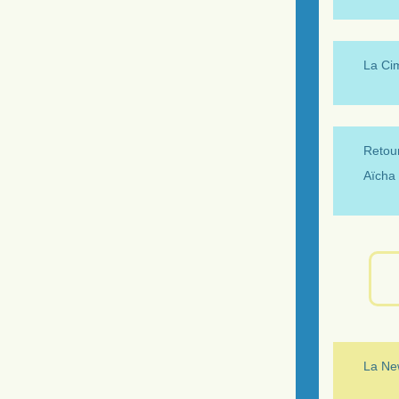
La Ci
Retour
Aïcha 
La New