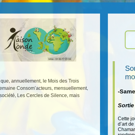
Sor
mo
 que, annuellement, le Mois des Trois
la semaine Consom’acteurs, mensuellement,
-Samed
société, Les Cercles de Silence, mais
Sorti
Cette j
d’art de
Chamara
rendron