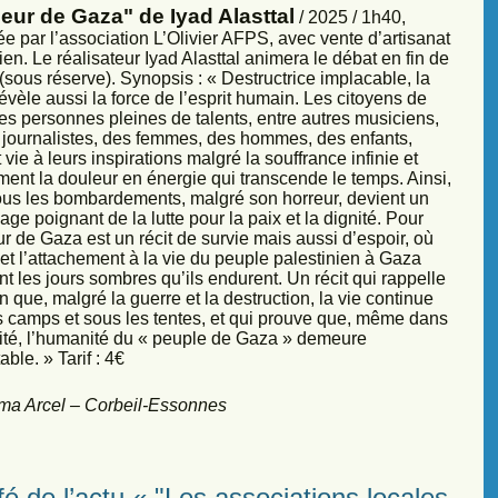
eur de Gaza" de Iyad Alasttal
/ 2025 / 1h40,
e par l’association L’Olivier AFPS, avec vente d’artisanat
ien. Le réalisateur Iyad Alasttal animera le débat en fin de
sous réserve). Synopsis : « Destructrice implacable, la
évèle aussi la force de l’esprit humain. Les citoyens de
es personnes pleines de talents, entre autres musiciens,
s, journalistes, des femmes, des hommes, des enfants,
vie à leurs inspirations malgré la souffrance infinie et
ment la douleur en énergie qui transcende le temps. Ainsi,
sous les bombardements, malgré son horreur, devient un
ge poignant de la lutte pour la paix et la dignité. Pour
r de Gaza est un récit de survie mais aussi d’espoir, où
et l’attachement à la vie du peuple palestinien à Gaza
nt les jours sombres qu’ils endurent. Un récit qui rappelle
 que, malgré la guerre et la destruction, la vie continue
s camps et sous les tentes, et qui prouve que, même dans
sité, l’humanité du « peuple de Gaza » demeure
ble. » Tarif : 4€
ma Arcel – Corbeil-Essonnes
é de l’actu « "Les associations locales