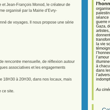
l’honn
e et Jean-François Monod, le créateur de
organisé
mme organisé par la Mairie d’Evry-
palestin
séance (
guerre r
onné de voyages. Il nous propose une série
Gaza, d
artiste
donnent 
transfor
la vie 
témoigna
l’honneu
l’amour 
u de rencontre mensuelle, de réflexion autour
illumine
à chacun
iques associatives et les engagements
dans le
l’adver
 de 18H30 à 20H30, dans nos locaux, mais
indompta
Au ciné
 ce site.
Caf