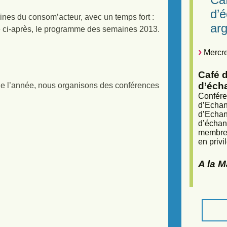
d’
es du consom’acteur, avec un temps fort :
arg
ône ci-après, le programme des semaines 2013.
Mercre
Café d
d’éch
s de l’année, nous organisons des conférences
Confére
d’Echan
d’Echan
d’échan
membres
en privi
A la 