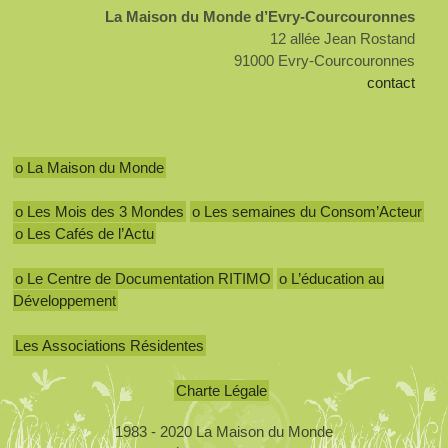
La Maison du Monde d’Evry-Courcouronnes
12 allée Jean Rostand
91000 Evry-Courcouronnes
contact
o La Maison du Monde
o Les Mois des 3 Mondes
o Les semaines du Consom’Acteur
o Les Cafés de l’Actu
o Le Centre de Documentation RITIMO
o L’éducation au
Développement
Les Associations Résidentes
Charte Légale
1983 - 2020 La Maison du Monde