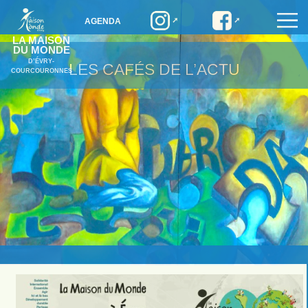
AGENDA
LA MAISON
DU MONDE
D’ÉVRY-
LES CAFÉS DE L’ACTU
COURCOURONNES