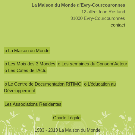
La Maison du Monde d’Evry-Courcouronnes
12 allée Jean Rostand
91000 Evry-Courcouronnes
contact
o La Maison du Monde
o Les Mois des 3 Mondes
o Les semaines du Consom’Acteur
o Les Cafés de l’Actu
o Le Centre de Documentation RITIMO
o L’éducation au
Développement
Les Associations Résidentes
Charte Légale
1983 - 2019 La Maison du Monde