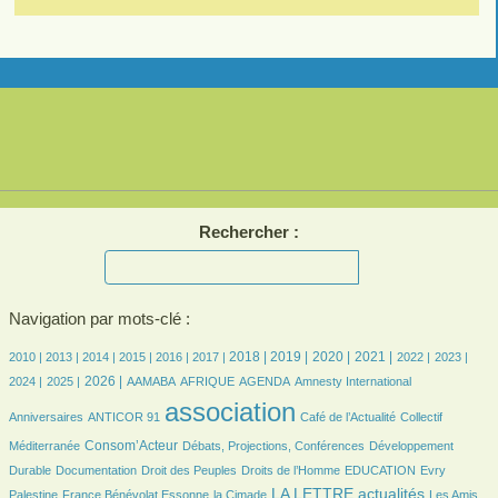
Rechercher :
Navigation par mots-clé :
7/2368
6/2368
186/2368
351/2368
416/2368
477/2368
648/2368
683/2368
587/2368
612/2368
458/2368
457/2368
474/2368
2018 |
2019 |
2020 |
2021 |
2010 |
2013 |
2014 |
2015 |
2016 |
2017 |
2022 |
2023 |
465/2368
523/2368
83/2368
178/2368
463/2368
7/2368
27/2368
2026 |
2024 |
2025 |
AAMABA
AFRIQUE
AGENDA
Amnesty International
26/2368
2368/2368
390/2368
41/2368
association
Anniversaires
ANTICOR 91
Café de l’Actualité
Collectif
631/2368
140/2368
150/2368
Consom’Acteur
Méditerranée
Débats, Projections, Conférences
Développement
55/2368
32/2368
165/2368
36/2368
7/2368
Durable
Documentation
Droit des Peuples
Droits de l’Homme
EDUCATION
Evry
105/2368
29/2368
849/2368
28/2368
LA LETTRE actualités
Palestine
France Bénévolat Essonne
la Cimade
Les Amis