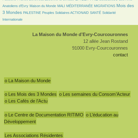
85/2368
20/2368
7/2368
135/2368
958/2368
Mois des
Anatoliens d’Evry
Maison du Monde
MALI
MÉDITERRANÉE
MIGRATIONS
95/2368
97/2368
103/2368
232/2368
3 Mondes
PALESTINE
Peuples Solidaires ACTIONAID
SANTÉ
Solidarité
Internationale
La Maison du Monde d’Evry-Courcouronnes
12 allée Jean Rostand
91000 Evry-Courcouronnes
contact
o La Maison du Monde
o Les Mois des 3 Mondes
o Les semaines du Consom’Acteur
o Les Cafés de l’Actu
o Le Centre de Documentation RITIMO
o L’éducation au
Développement
Les Associations Résidentes