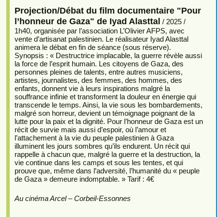
Projection/Débat du film documentaire "Pour
l’honneur de Gaza" de Iyad Alasttal
/ 2025 /
1h40, organisée par l’association L’Olivier AFPS, avec
vente d’artisanat palestinien. Le réalisateur Iyad Alasttal
animera le débat en fin de séance (sous réserve).
Synopsis : « Destructrice implacable, la guerre révèle aussi
la force de l’esprit humain. Les citoyens de Gaza, des
personnes pleines de talents, entre autres musiciens,
artistes, journalistes, des femmes, des hommes, des
enfants, donnent vie à leurs inspirations malgré la
souffrance infinie et transforment la douleur en énergie qui
transcende le temps. Ainsi, la vie sous les bombardements,
malgré son horreur, devient un témoignage poignant de la
lutte pour la paix et la dignité. Pour l’honneur de Gaza est un
récit de survie mais aussi d’espoir, où l’amour et
l’attachement à la vie du peuple palestinien à Gaza
illuminent les jours sombres qu’ils endurent. Un récit qui
rappelle à chacun que, malgré la guerre et la destruction, la
vie continue dans les camps et sous les tentes, et qui
prouve que, même dans l’adversité, l’humanité du « peuple
de Gaza » demeure indomptable. » Tarif : 4€
Au cinéma Arcel – Corbeil-Essonnes