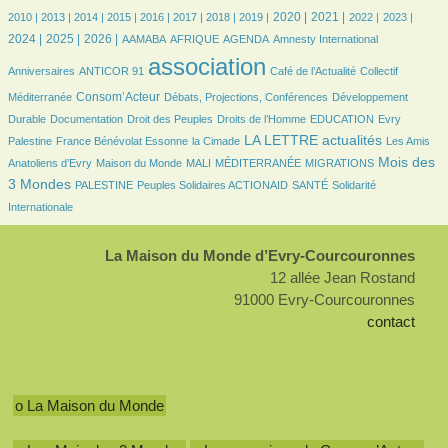
6/3491
14/3491
162/3491
384/3491
382/3491
531/3491
624/3491
619/3491
918/3491
793/3491
631/3491
551/3491
768/3491
2020 |
2021 |
2010 |
2013 |
2014 |
2015 |
2016 |
2017 |
2018 |
2019 |
2022 |
2023 |
836/3491
997/3491
87/3491
161/3491
449/3491
6/3491
43/3491
2024 |
2025 |
2026 |
AAMABA
AFRIQUE
AGENDA
Amnesty International
41/3491
3491/3491
490/3491
52/3491
association
Anniversaires
ANTICOR 91
Café de l’Actualité
Collectif
866/3491
185/3491
273/3491
Consom’Acteur
Méditerranée
Débats, Projections, Conférences
Développement
55/3491
24/3491
165/3491
45/3491
6/3491
Durable
Documentation
Droit des Peuples
Droits de l’Homme
EDUCATION
Evry
223/3491
51/3491
1239/3491
32/3491
LA LETTRE actualités
Palestine
France Bénévolat Essonne
la Cimade
Les Amis
123/3491
40/3491
6/3491
206/3491
1210/3491
Mois des
Anatoliens d’Evry
Maison du Monde
MALI
MÉDITERRANÉE
MIGRATIONS
78/3491
107/3491
127/3491
261/3491
3 Mondes
PALESTINE
Peuples Solidaires ACTIONAID
SANTÉ
Solidarité
Internationale
La Maison du Monde d’Evry-Courcouronnes
12 allée Jean Rostand
91000 Evry-Courcouronnes
contact
o La Maison du Monde