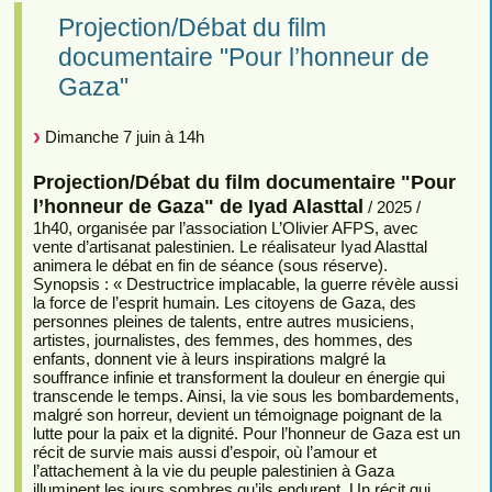
Projection/Débat du film
documentaire "Pour l’honneur de
Gaza"
Dimanche 7 juin à 14h
Projection/Débat du film documentaire "Pour
l’honneur de Gaza" de Iyad Alasttal
/ 2025 /
1h40, organisée par l’association L’Olivier AFPS, avec
vente d’artisanat palestinien. Le réalisateur Iyad Alasttal
animera le débat en fin de séance (sous réserve).
Synopsis : « Destructrice implacable, la guerre révèle aussi
la force de l’esprit humain. Les citoyens de Gaza, des
personnes pleines de talents, entre autres musiciens,
artistes, journalistes, des femmes, des hommes, des
enfants, donnent vie à leurs inspirations malgré la
souffrance infinie et transforment la douleur en énergie qui
transcende le temps. Ainsi, la vie sous les bombardements,
malgré son horreur, devient un témoignage poignant de la
lutte pour la paix et la dignité. Pour l’honneur de Gaza est un
récit de survie mais aussi d’espoir, où l’amour et
l’attachement à la vie du peuple palestinien à Gaza
illuminent les jours sombres qu’ils endurent. Un récit qui