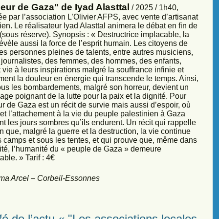
eur de Gaza" de Iyad Alasttal
/ 2025 / 1h40,
e par l’association L’Olivier AFPS, avec vente d’artisanat
ien. Le réalisateur Iyad Alasttal animera le débat en fin de
sous réserve). Synopsis : « Destructrice implacable, la
évèle aussi la force de l’esprit humain. Les citoyens de
es personnes pleines de talents, entre autres musiciens,
s, journalistes, des femmes, des hommes, des enfants,
vie à leurs inspirations malgré la souffrance infinie et
ment la douleur en énergie qui transcende le temps. Ainsi,
sous les bombardements, malgré son horreur, devient un
ge poignant de la lutte pour la paix et la dignité. Pour
r de Gaza est un récit de survie mais aussi d’espoir, où
et l’attachement à la vie du peuple palestinien à Gaza
nt les jours sombres qu’ils endurent. Un récit qui rappelle
 que, malgré la guerre et la destruction, la vie continue
s camps et sous les tentes, et qui prouve que, même dans
sité, l’humanité du « peuple de Gaza » demeure
ble. » Tarif : 4€
ma Arcel – Corbeil-Essonnes
é de l’actu « "Les associations locales