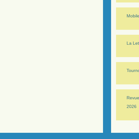
Mobil
La Let
Tourno
Revue 
2026