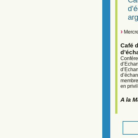
d’
arg
Mercre
Café d
d’éch
Confére
d’Echan
d’Echan
d’échan
membres
en privi
A la 