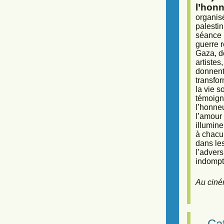
l’honn
organisé
palestin
séance (
guerre r
Gaza, d
artiste
donnent 
transfor
la vie 
témoigna
l’honneu
l’amour 
illumine
à chacun
dans le
l’adver
indompta
Au ciné
Caf