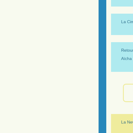
La Ci
Retour
Aïcha 
La New