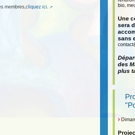
bio, meu
mes membres,
cliquez ici.
Une co
sera 
accom
sans 
contact
Départ
des Ma
plus t
Pr
"P
Dimanc
Proje