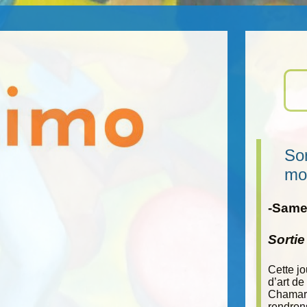
Sor
mo
-Samed
Sorti
Cette j
d’art de
Chamara
rendron