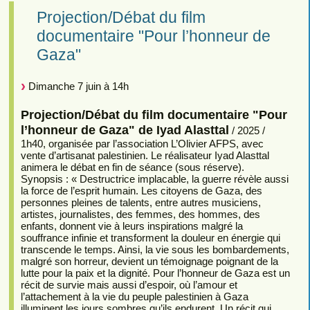
Projection/Débat du film
documentaire "Pour l’honneur de
Gaza"
Dimanche 7 juin à 14h
Projection/Débat du film documentaire "Pour
l’honneur de Gaza" de Iyad Alasttal
/ 2025 /
1h40, organisée par l’association L’Olivier AFPS, avec
vente d’artisanat palestinien. Le réalisateur Iyad Alasttal
animera le débat en fin de séance (sous réserve).
Synopsis : « Destructrice implacable, la guerre révèle aussi
la force de l’esprit humain. Les citoyens de Gaza, des
personnes pleines de talents, entre autres musiciens,
artistes, journalistes, des femmes, des hommes, des
enfants, donnent vie à leurs inspirations malgré la
souffrance infinie et transforment la douleur en énergie qui
transcende le temps. Ainsi, la vie sous les bombardements,
malgré son horreur, devient un témoignage poignant de la
lutte pour la paix et la dignité. Pour l’honneur de Gaza est un
récit de survie mais aussi d’espoir, où l’amour et
l’attachement à la vie du peuple palestinien à Gaza
illuminent les jours sombres qu’ils endurent. Un récit qui