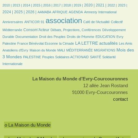
6/3499
14/3499
162/3499
384/3499
382/3499
531/3499
624/3499
619/3499
918/3499
801/3499
639/3499
551/3499
776/3499
2020 |
2021 |
2010 |
2013 |
2014 |
2015 |
2016 |
2017 |
2018 |
2019 |
2022 |
2023 |
836/3499
997/3499
87/3499
161/3499
457/3499
6/3499
43/3499
2024 |
2025 |
2026 |
AAMABA
AFRIQUE
AGENDA
Amnesty International
41/3499
3499/3499
498/3499
52/3499
association
Anniversaires
ANTICOR 91
Café de l’Actualité
Collectif
874/3499
185/3499
273/3499
Consom’Acteur
Méditerranée
Débats, Projections, Conférences
Développement
55/3499
24/3499
165/3499
45/3499
6/3499
Durable
Documentation
Droit des Peuples
Droits de l’Homme
EDUCATION
Evry
223/3499
51/3499
1247/3499
32/3499
LA LETTRE actualités
Palestine
France Bénévolat Essonne
la Cimade
Les Amis
123/3499
40/3499
6/3499
206/3499
1210/3499
Mois des
Anatoliens d’Evry
Maison du Monde
MALI
MÉDITERRANÉE
MIGRATIONS
78/3499
107/3499
127/3499
261/3499
3 Mondes
PALESTINE
Peuples Solidaires ACTIONAID
SANTÉ
Solidarité
Internationale
La Maison du Monde d’Evry-Courcouronnes
12 allée Jean Rostand
91000 Evry-Courcouronnes
contact
o La Maison du Monde