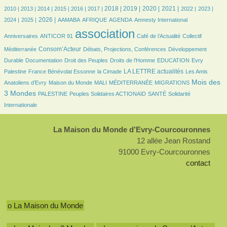
8/3050
8/3050
224/3050
425/3050
514/3050
573/3050
795/3050
817/3050
775/3050
754/3050
602/3050
593/3050
567/3050
2018 |
2019 |
2020 |
2021 |
2010 |
2013 |
2014 |
2015 |
2016 |
2017 |
2022 |
2023 |
555/3050
733/3050
97/3050
218/3050
573/3050
10/3050
34/3050
2026 |
2024 |
2025 |
AAMABA
AFRIQUE
AGENDA
Amnesty International
36/3050
3050/3050
398/3050
52/3050
association
Anniversaires
ANTICOR 91
Café de l’Actualité
Collectif
842/3050
173/3050
191/3050
Consom’Acteur
Méditerranée
Débats, Projections, Conférences
Développement
76/3050
34/3050
188/3050
48/3050
9/3050
Durable
Documentation
Droit des Peuples
Droits de l’Homme
EDUCATION
Evry
146/3050
24/3050
997/3050
37/3050
LA LETTRE actualités
Palestine
France Bénévolat Essonne
la Cimade
Les Amis
102/3050
28/3050
11/3050
171/3050
1224/3050
Mois des
Anatoliens d’Evry
Maison du Monde
MALI
MÉDITERRANÉE
MIGRATIONS
111/3050
122/3050
132/3050
300/3050
3 Mondes
PALESTINE
Peuples Solidaires ACTIONAID
SANTÉ
Solidarité
Internationale
La Maison du Monde d’Evry-Courcouronnes
12 allée Jean Rostand
91000 Evry-Courcouronnes
contact
o La Maison du Monde