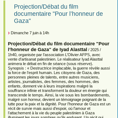
Projection/Débat du film
documentaire "Pour l’honneur de
Gaza"
Dimanche 7 juin à 14h
Projection/Débat du film documentaire "Pour
l’honneur de Gaza" de Iyad Alasttal
/ 2025 /
1h40, organisée par l’association L’Olivier AFPS, avec
vente d’artisanat palestinien. Le réalisateur Iyad Alasttal
animera le débat en fin de séance (sous réserve).
Synopsis : « Destructrice implacable, la guerre révèle aussi
la force de l’esprit humain. Les citoyens de Gaza, des
personnes pleines de talents, entre autres musiciens,
artistes, journalistes, des femmes, des hommes, des
enfants, donnent vie à leurs inspirations malgré la
souffrance infinie et transforment la douleur en énergie qui
transcende le temps. Ainsi, la vie sous les bombardements,
malgré son horreur, devient un témoignage poignant de la
lutte pour la paix et la dignité. Pour l’honneur de Gaza est un
récit de survie mais aussi d’espoir, où l’amour et
l’attachement à la vie du peuple palestinien à Gaza
illuminent les jours sombres qu’ils endurent. Un récit qui