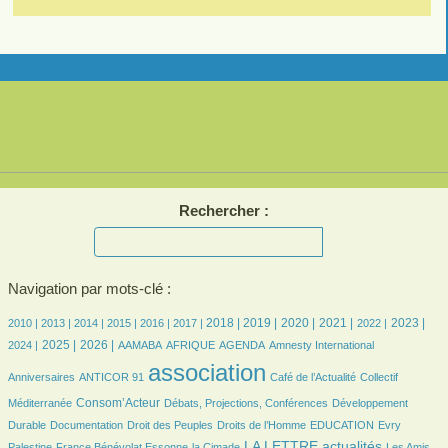
Rechercher :
Navigation par mots-clé :
6/2771
8/2771
206/2771
367/2771
431/2771
460/2771
698/2771
699/2771
635/2771
655/2771
558/2771
623/2771
547/2771
2018 |
2019 |
2020 |
2021 |
2023 |
2010 |
2013 |
2014 |
2015 |
2016 |
2017 |
2022 |
676/2771
872/2771
114/2771
213/2771
491/2771
10/2771
52/2771
2025 |
2026 |
2024 |
AAMABA
AFRIQUE
AGENDA
Amnesty International
22/2771
2771/2771
409/2771
44/2771
association
Anniversaires
ANTICOR 91
Café de l’Actualité
Collectif
841/2771
226/2771
192/2771
Consom’Acteur
Méditerranée
Débats, Projections, Conférences
Développement
79/2771
44/2771
186/2771
37/2771
9/2771
Durable
Documentation
Droit des Peuples
Droits de l’Homme
EDUCATION
Evry
186/2771
49/2771
1166/2771
39/2771
LA LETTRE actualités
Palestine
France Bénévolat Essonne
la Cimade
Les Amis