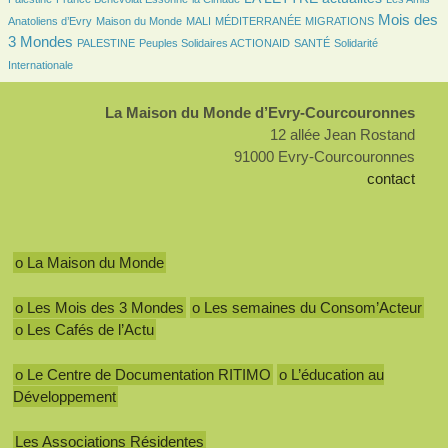
98/2771
22/2771
6/2771
153/2771
1251/2771
Mois des
Anatoliens d’Evry
Maison du Monde
MALI
MÉDITERRANÉE
MIGRATIONS
3 Mondes
123/2771
145/2771
157/2771
282/2771
PALESTINE
Peuples Solidaires ACTIONAID
SANTÉ
Solidarité
Internationale
La Maison du Monde d’Evry-Courcouronnes
12 allée Jean Rostand
91000 Evry-Courcouronnes
contact
o La Maison du Monde
o Les Mois des 3 Mondes
o Les semaines du Consom’Acteur
o Les Cafés de l’Actu
o Le Centre de Documentation RITIMO
o L’éducation au
Développement
Les Associations Résidentes