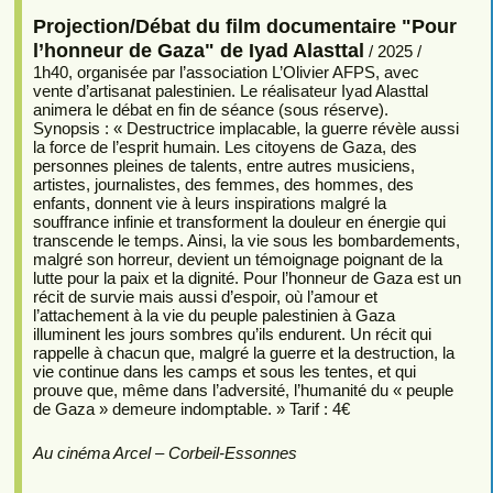
Projection/Débat du film documentaire "Pour
l’honneur de Gaza" de Iyad Alasttal
/ 2025 /
1h40, organisée par l’association L’Olivier AFPS, avec
vente d’artisanat palestinien. Le réalisateur Iyad Alasttal
animera le débat en fin de séance (sous réserve).
Synopsis : « Destructrice implacable, la guerre révèle aussi
la force de l’esprit humain. Les citoyens de Gaza, des
personnes pleines de talents, entre autres musiciens,
artistes, journalistes, des femmes, des hommes, des
enfants, donnent vie à leurs inspirations malgré la
souffrance infinie et transforment la douleur en énergie qui
transcende le temps. Ainsi, la vie sous les bombardements,
malgré son horreur, devient un témoignage poignant de la
lutte pour la paix et la dignité. Pour l’honneur de Gaza est un
récit de survie mais aussi d’espoir, où l’amour et
l’attachement à la vie du peuple palestinien à Gaza
illuminent les jours sombres qu’ils endurent. Un récit qui
rappelle à chacun que, malgré la guerre et la destruction, la
vie continue dans les camps et sous les tentes, et qui
prouve que, même dans l’adversité, l’humanité du « peuple
de Gaza » demeure indomptable. » Tarif : 4€
Au cinéma Arcel – Corbeil-Essonnes