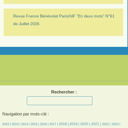
Revue France Bénévolat Paris/IdF "En deux mots" N°61
de Juillet 2026
Rechercher :
Navigation par mots-clé :
7/2429
7/2429
189/2429
357/2429
435/2429
476/2429
656/2429
665/2429
621/2429
625/2429
487/2429
457/2429
484/2429
2018 |
2019 |
2020 |
2021 |
2010 |
2013 |
2014 |
2015 |
2016 |
2017 |
2022 |
2023 |