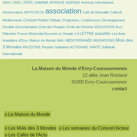
455/2429
627/2429
71/2429
159/2429
471/2429
7/2429
28/2429
2026 |
2024 |
2025 |
AAMABA
AFRIQUE
AGENDA
Amnesty International
24/2429
2429/2429
335/2429
42/2429
association
Anniversaires
ANTICOR 91
Café de l’Actualité
Collectif
701/2429
140/2429
149/2429
Consom’Acteur
Méditerranée
Débats, Projections, Conférences
Développement
56/2429
28/2429
157/2429
31/2429
7/2429
Durable
Documentation
Droit des Peuples
Droits de l’Homme
EDUCATION
Evry
102/2429
31/2429
782/2429
28/2429
LA LETTRE actualités
Palestine
France Bénévolat Essonne
la Cimade
Les Amis
84/2429
21/2429
7/2429
134/2429
989/2429
Mois des
Anatoliens d’Evry
Maison du Monde
MALI
MÉDITERRANÉE
MIGRATIONS
91/2429
98/2429
97/2429
222/2429
3 Mondes
PALESTINE
Peuples Solidaires ACTIONAID
SANTÉ
Solidarité
Internationale
La Maison du Monde d’Evry-Courcouronnes
12 allée Jean Rostand
91000 Evry-Courcouronnes
contact
o La Maison du Monde
o Les Mois des 3 Mondes
o Les semaines du Consom’Acteur
o Les Cafés de l’Actu