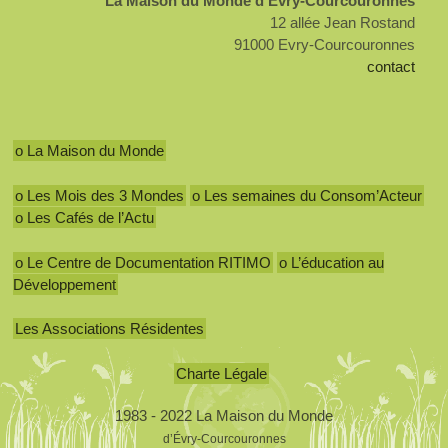
La Maison du Monde d’Evry-Courcouronnes
12 allée Jean Rostand
91000 Evry-Courcouronnes
contact
o La Maison du Monde
o Les Mois des 3 Mondes
o Les semaines du Consom’Acteur
o Les Cafés de l’Actu
o Le Centre de Documentation RITIMO
o L’éducation au
Développement
Les Associations Résidentes
Charte Légale
1983 - 2022 La Maison du Monde
d’Évry-Courcouronnes