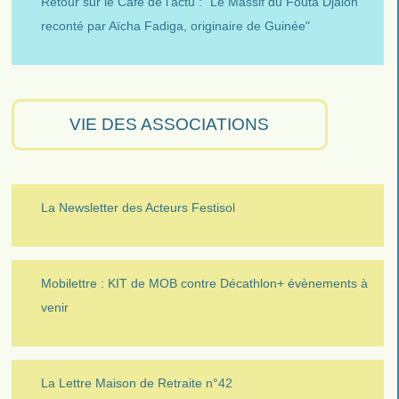
Retour sur le Café de l’actu : "Le Massif du Fouta Djalon
reconté par Aïcha Fadiga, originaire de Guinée"
VIE DES ASSOCIATIONS
La Newsletter des Acteurs Festisol
Mobilettre : KIT de MOB contre Décathlon+ évènements à
venir
La Lettre Maison de Retraite n°42