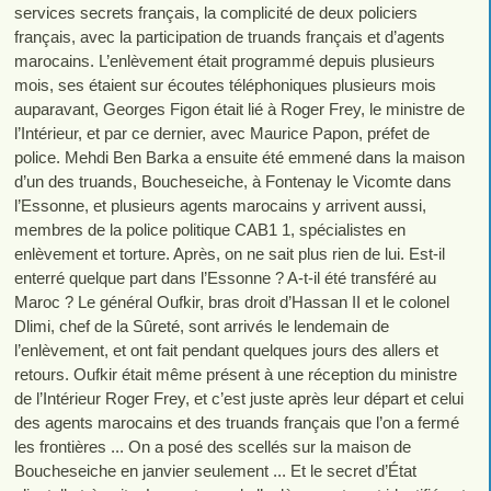
services secrets français, la complicité de deux policiers
français, avec la participation de truands français et d’agents
marocains. L’enlèvement était programmé depuis plusieurs
mois, ses étaient sur écoutes téléphoniques plusieurs mois
auparavant, Georges Figon était lié à Roger Frey, le ministre de
l’Intérieur, et par ce dernier, avec Maurice Papon, préfet de
police. Mehdi Ben Barka a ensuite été emmené dans la maison
d’un des truands, Boucheseiche, à Fontenay le Vicomte dans
l’Essonne, et plusieurs agents marocains y arrivent aussi,
membres de la police politique CAB1 1, spécialistes en
enlèvement et torture. Après, on ne sait plus rien de lui. Est-il
enterré quelque part dans l’Essonne ? A-t-il été transféré au
Maroc ? Le général Oufkir, bras droit d’Hassan II et le colonel
Dlimi, chef de la Sûreté, sont arrivés le lendemain de
l’enlèvement, et ont fait pendant quelques jours des allers et
retours. Oufkir était même présent à une réception du ministre
de l’Intérieur Roger Frey, et c’est juste après leur départ et celui
des agents marocains et des truands français que l’on a fermé
les frontières ... On a posé des scellés sur la maison de
Boucheseiche en janvier seulement ... Et le secret d’État