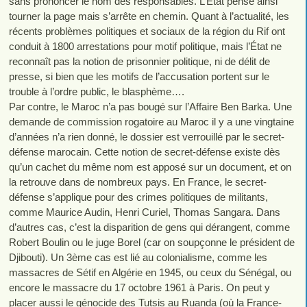
sans prononcer le nom des responsables. L’État pense ainsi
tourner la page mais s’arrête en chemin. Quant à l’actualité, les
récents problèmes politiques et sociaux de la région du Rif ont
conduit à 1800 arrestations pour motif politique, mais l’État ne
reconnaît pas la notion de prisonnier politique, ni de délit de
presse, si bien que les motifs de l’accusation portent sur le
trouble à l’ordre public, le blasphème….
Par contre, le Maroc n’a pas bougé sur l’Affaire Ben Barka. Une
demande de commission rogatoire au Maroc il y a une vingtaine
d’années n’a rien donné, le dossier est verrouillé par le secret-
défense marocain. Cette notion de secret-défense existe dès
qu’un cachet du même nom est apposé sur un document, et on
la retrouve dans de nombreux pays. En France, le secret-
défense s’applique pour des crimes politiques de militants,
comme Maurice Audin, Henri Curiel, Thomas Sangara. Dans
d’autres cas, c’est la disparition de gens qui dérangent, comme
Robert Boulin ou le juge Borel (car on soupçonne le président de
Djibouti). Un 3ème cas est lié au colonialisme, comme les
massacres de Sétif en Algérie en 1945, ou ceux du Sénégal, ou
encore le massacre du 17 octobre 1961 à Paris. On peut y
placer aussi le génocide des Tutsis au Ruanda (où la France-