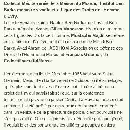
Collectif Méditerranée
de la
Maison du Monde
, l’
Institut Ben
Barka-mémoire vivante
et la
Ligue des Droits de l’Homme
d’Evry
.
Les intervenants étaient
Bachir Ben Barka
, de l’Institut Ben
Barka-mémoire vivante,
Gilles Manceron
, historien et membre
de la Ligue des Droits de l’Homme,
Mustapha Majdi
, secrétaire
du comité pour l’enlèvement et la disparition de Mehdi Ben
Barka, Ayad Ahram de l’
ASDHOM
ASsociation de défense des
Droits de l’Homme au Maroc, et
François Granner
, du
Collectif secret-défense
.
L’enlèvement a eu lieu le 29 octobre 1965 boulevard Saint-
Germain. Mehdi Ben Barka venait de Suisse, où il était réfugié,
après plusieurs tentatives d’assassinat. Il a été attiré par un
projet de film qui paraissait sérieux, sur la conférence
tricontinentale prévue en janvier 1966 à La Havane, mais c’était
un piège. Il a été arrêté par deux policiers français, emmené
dans un véhicule de la préfecture de police, c’est pourquoi il ne
s’est pas méfié. On ne l’a jamais revu. Son rôle politique gênait,
il voulait jeter des ponts entre les différents peuples du tiers