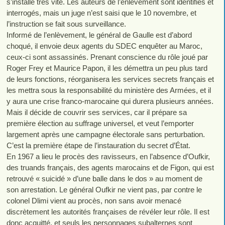
s’installe très vite. Les auteurs de l’enlèvement sont identifiés et
interrogés, mais un juge n’est saisi que le 10 novembre, et
l’instruction se fait sous surveillance.
Informé de l’enlèvement, le général de Gaulle est d’abord
choqué, il envoie deux agents du SDEC enquêter au Maroc,
ceux-ci sont assassinés. Prenant conscience du rôle joué par
Roger Frey et Maurice Papon, il les démettra un peu plus tard
de leurs fonctions, réorganisera les services secrets français et
les mettra sous la responsabilité du ministère des Armées, et il
y aura une crise franco-marocaine qui durera plusieurs années.
Mais il décide de couvrir ses services, car il prépare sa
première élection au suffrage universel, et veut l’emporter
largement après une campagne électorale sans perturbation.
C’est la première étape de l’instauration du secret d’État.
En 1967 a lieu le procès des ravisseurs, en l’absence d’Oufkir,
des truands français, des agents marocains et de Figon, qui est
retrouvé « suicidé » d’une balle dans le dos » au moment de
son arrestation. Le général Oufkir ne vient pas, par contre le
colonel Dlimi vient au procès, non sans avoir menacé
discrètement les autorités françaises de révéler leur rôle. Il est
donc acquitté, et seuls les personnages subalternes sont