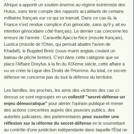
Afrique a apporté un soutien énorme au régime extrémiste des
Hutus, sans tenir compte des rapports accablants de certains
militaires français sur ce qui se tramait. Dans ce cas-là, la
France s’est rendue complice d’un génocide, sans qu’il y ait eu
intention génocidaire côté français). Le dernier cas concerne les
erreurs de l’armée : Caravelle Ajaccio-Nice (missile français),
Lustica (missile de l’Otan, qui pensait abattre l’avion de
Khadafi), le Bugaled Breiz (sous-marin anglais coulant un
bateau de pêche breton). C’est dans cette catégorie que se
place l’Affaire Dreyfus à la fin du XIXème siècle, cette affaire a
vu se créer la Ligue des Droits de l’Homme. Au total, ce secret-
défense ne concerne pas du tout la défense du territoire.
Les familles, les proches, les amis des victimes des cas ci-
dessus se sont regroupés en un
collectif "secret-défense un
enjeu démocratique"
pour alerter l’opinion publique et mener
des actions concertées auprès des pouvoirs publics, des
autorités judiciaires, des parlementaires
pour susciter une
réflexion sur la réforme du secret-défense
en le soumettant
au contrôle d’une juridiction indépendante dans laquelle l’État ne