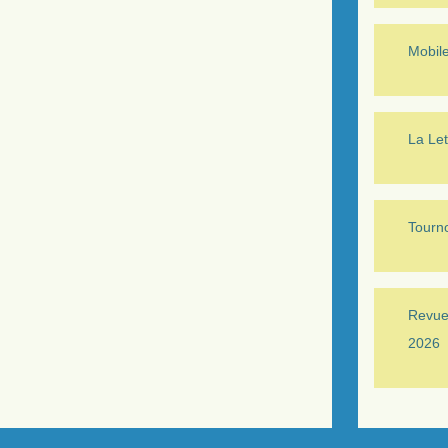
Mobil
La Let
Tourno
Revue 
2026