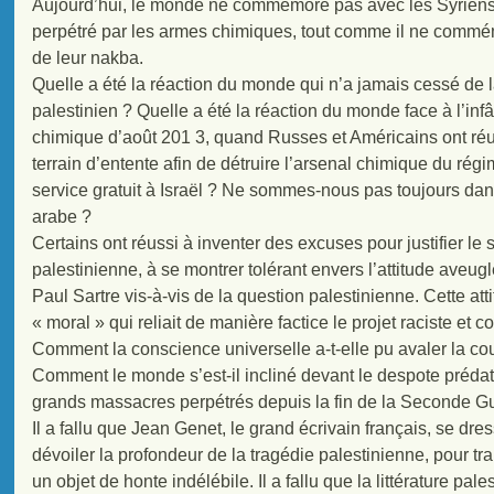
Aujourd’hui, le monde ne commémore pas avec les Syriens
perpétré par les armes chimiques, tout comme il ne commém
de leur nakba.
Quelle a été la réaction du monde qui n’a jamais cessé de 
palestinien ? Quelle a été la réaction du monde face à l’inf
chimique d’août 201 3, quand Russes et Américains ont réu
terrain d’entente afin de détruire l’arsenal chimique du régi
service gratuit à Israël ? Ne sommes-nous pas toujours dans
arabe ?
Certains ont réussi à inventer des excuses pour justifier le
palestinienne, à se montrer tolérant envers l’attitude aveug
Paul Sartre vis-à-vis de la question palestinienne. Cette at
« moral » qui reliait de manière factice le projet raciste et 
Comment la conscience universelle a-t-elle pu avaler la co
Comment le monde s’est-il incliné devant le despote prédat
grands massacres perpétrés depuis la fin de la Seconde G
Il a fallu que Jean Genet, le grand écrivain français, se dr
dévoiler la profondeur de la tragédie palestinienne, pour tran
un objet de honte indélébile. Il a fallu que la littérature pal