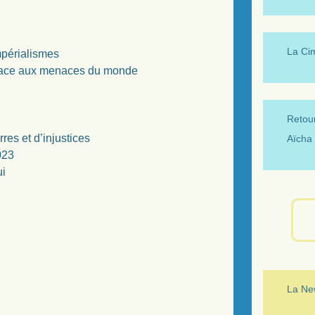
La Ci
mpérialismes
e face aux menaces du monde
Retour
res et d’injustices
Aïcha 
023
ui
La New