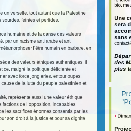
bio, meu
e universelle, tout autant que la Palestine
Une co
 sourdes, feintes et perfides.
sera 
accom
ience humaine et de la danse des valeurs
sans 
, par un racisme anti arabe et anti
contact
à métamorphoser l’être humain en barbare, en
Départ
des Ma
ssède des valeurs éthiques authentiques, il
plus t
t ce, malgré la politique déficiente et
ner avec force jongleries, entourloupes,
e cause de la lutte du peuple palestinien et
Pr
ité, représente aussi une valeur éthique
"P
s factions de l’opposition, incapables
ace les sacrifices énormes consentis par les
Dimanc
ur son droit à la justice et pour sa dignité
Proje