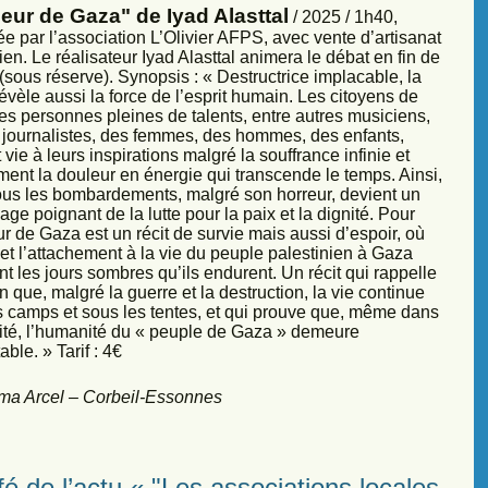
eur de Gaza" de Iyad Alasttal
/ 2025 / 1h40,
e par l’association L’Olivier AFPS, avec vente d’artisanat
ien. Le réalisateur Iyad Alasttal animera le débat en fin de
sous réserve). Synopsis : « Destructrice implacable, la
évèle aussi la force de l’esprit humain. Les citoyens de
es personnes pleines de talents, entre autres musiciens,
s, journalistes, des femmes, des hommes, des enfants,
vie à leurs inspirations malgré la souffrance infinie et
ment la douleur en énergie qui transcende le temps. Ainsi,
sous les bombardements, malgré son horreur, devient un
ge poignant de la lutte pour la paix et la dignité. Pour
r de Gaza est un récit de survie mais aussi d’espoir, où
et l’attachement à la vie du peuple palestinien à Gaza
nt les jours sombres qu’ils endurent. Un récit qui rappelle
 que, malgré la guerre et la destruction, la vie continue
s camps et sous les tentes, et qui prouve que, même dans
sité, l’humanité du « peuple de Gaza » demeure
ble. » Tarif : 4€
ma Arcel – Corbeil-Essonnes
é de l’actu « "Les associations locales