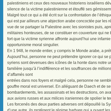
palestiniens et ceux des nouveaux historiens israéliens d
silence de la victime palestinienne et étouffé ses gémissem
Malgré tout ce qui a été écrit sur la confrontation de l’éthiq
qui est par ailleurs une abjection arabe concoctée par les
vue de se partager la Palestine avec les sionistes puis, ap
militaires honteuses, de se constituer en couverture qui ne b
fort que la victime syrienne affronte aujourd’hui une infami
opportunisme moral singulier.
En 1 948, le monde entier, y compris le Monde arabe, a pré
Aujourd’hui, personne ne peut prétendre ignorer ce qui se 
syriens sont devenues des icônes de la honte dans notre un
familière jusqu’à l’indifférence et les souffrances de millio
d’affamés sont
entrées dans nos foyers et malgré cela, personne ne semble
gouffre moral est universel. En alléguant de Daech et de ses
bombardements, les assassinats et les destructions, on a
aux avions russes et aux milices iraniennes de spolier le terr
Les forcenés des deux parties adverses ont dépouillé la Sy
d’une autre, ils protègent le régime barbare qui a ouvert les