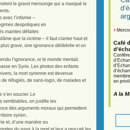
évoilent le grand mensonge qui a masqué le
d’
ents.
arg
ue avec l’infamie –
 régimes despotiques en
Mercre
rès maintes défaites
lâme que la victime – il faut clamer haut et
Café d
e plus grave, une ignorance délibérée et un
d’éch
Confére
tendu l’ignorance, or le monde mentait.
d’Echan
d’Echan
passe en Syrie. Les photos des enfants
d’échan
ivers, la mort syrienne est devenue
membres
ns de réfugiés, de sans-logis, de malades et
en privi
A la 
 s’en soucier. Le
 semblables, on justifie les
vance des arguments moraux qui permettent
itoire syrien.
rie et, d’une manière ou
 portes du pays à la mort et leur a procuré les