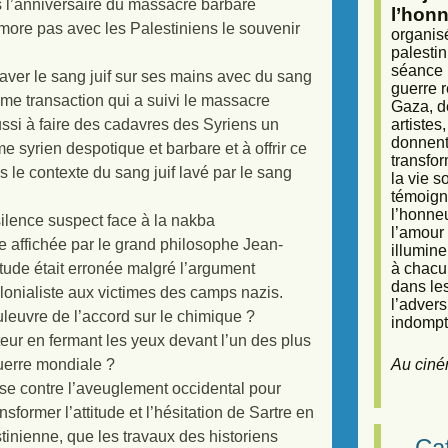
 l’anniversaire du massacre barbare
l’honn
ore pas avec les Palestiniens le souvenir
organisé
palestin
séance (
laver le sang juif sur ses mains avec du sang
guerre r
âme transaction qui a suivi le massacre
Gaza, d
ssi à faire des cadavres des Syriens un
artiste
donnent 
me syrien despotique et barbare et à offrir ce
transfor
 le contexte du sang juif lavé par le sang
la vie 
témoigna
l’honneu
 silence suspect face à la nakba
l’amour 
le affichée par le grand philosophe Jean-
illumine
titude était erronée malgré l’argument
à chacun
dans le
colonialiste aux victimes des camps nazis.
l’adver
uleuvre de l’accord sur le chimique ?
indompta
eur en fermant les yeux devant l’un des plus
uerre mondiale ?
Au ciné
esse contre l’aveuglement occidental pour
sformer l’attitude et l’hésitation de Sartre en
estinienne, que les travaux des historiens
Caf