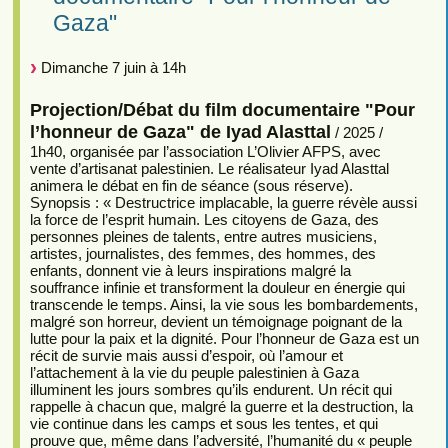
Gaza"
Dimanche 7 juin à 14h
Projection/Débat du film documentaire "Pour
l’honneur de Gaza" de Iyad Alasttal
/ 2025 /
1h40, organisée par l’association L’Olivier AFPS, avec
vente d’artisanat palestinien. Le réalisateur Iyad Alasttal
animera le débat en fin de séance (sous réserve).
Synopsis : « Destructrice implacable, la guerre révèle aussi
la force de l’esprit humain. Les citoyens de Gaza, des
personnes pleines de talents, entre autres musiciens,
artistes, journalistes, des femmes, des hommes, des
enfants, donnent vie à leurs inspirations malgré la
souffrance infinie et transforment la douleur en énergie qui
transcende le temps. Ainsi, la vie sous les bombardements,
malgré son horreur, devient un témoignage poignant de la
lutte pour la paix et la dignité. Pour l’honneur de Gaza est un
récit de survie mais aussi d’espoir, où l’amour et
l’attachement à la vie du peuple palestinien à Gaza
illuminent les jours sombres qu’ils endurent. Un récit qui
rappelle à chacun que, malgré la guerre et la destruction, la
vie continue dans les camps et sous les tentes, et qui
prouve que, même dans l’adversité, l’humanité du « peuple