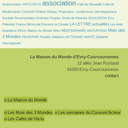
20/2756
2756/2756
421/2756
45/2756
association
Anniversaires
ANTICOR 91
Café de l’Actualité
Collectif
833/2756
217/2756
188/2756
Consom’Acteur
Méditerranée
Débats, Projections, Conférences
Développement
72/2756
41/2756
197/2756
41/2756
9/2756
Durable
Documentation
Droit des Peuples
Droits de l’Homme
EDUCATION
Evry
173/2756
45/2756
1128/2756
38/2756
LA LETTRE actualités
Palestine
France Bénévolat Essonne
la Cimade
Les Amis
98/2756
19/2756
7/2756
146/2756
1276/2756
Mois des
Anatoliens d’Evry
Maison du Monde
MALI
MÉDITERRANÉE
MIGRATIONS
3 Mondes
141/2756
149/2756
149/2756
295/2756
PALESTINE
Peuples Solidaires ACTIONAID
SANTÉ
Solidarité
Internationale
La Maison du Monde d’Evry-Courcouronnes
12 allée Jean Rostand
91000 Evry-Courcouronnes
contact
o La Maison du Monde
o Les Mois des 3 Mondes
o Les semaines du Consom’Acteur
o Les Cafés de l’Actu