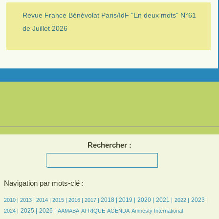
Revue France Bénévolat Paris/IdF "En deux mots" N°61
de Juillet 2026
Rechercher :
Navigation par mots-clé :
6/2756
7/2756
210/2756
381/2756
448/2756
491/2756
779/2756
749/2756
608/2756
654/2756
580/2756
645/2756
529/2756
2018 |
2019 |
2020 |
2021 |
2023 |
2010 |
2013 |
2014 |
2015 |
2016 |
2017 |
2022 |
665/2756
841/2756
114/2756
235/2756
531/2756
9/2756
57/2756
2025 |
2026 |
2024 |
AAMABA
AFRIQUE
AGENDA
Amnesty International