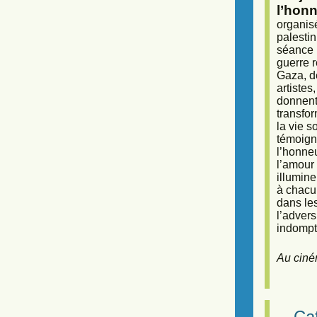
l’honn
organisé
palestin
séance (
guerre r
Gaza, d
artiste
donnent 
transfor
la vie 
témoigna
l’honneu
l’amour 
illumine
à chacun
dans le
l’adver
indompta
Au ciné
Caf