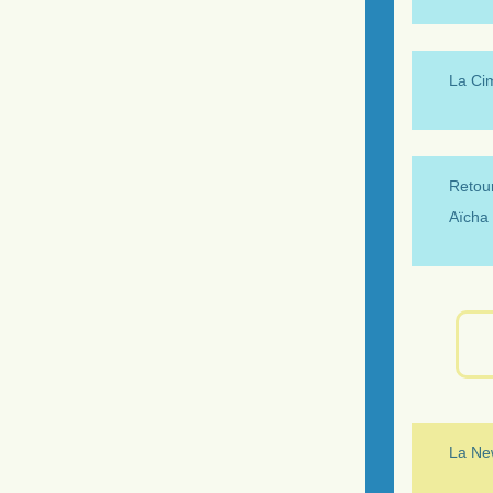
La Ci
Retour
Aïcha 
La New