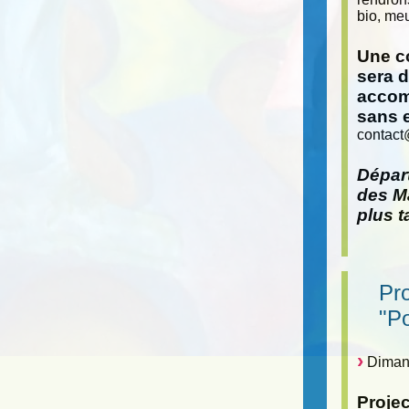
bio, meu
Une co
sera 
accom
sans 
contact
Départ
des Ma
plus t
Pr
"P
Dimanc
Proje