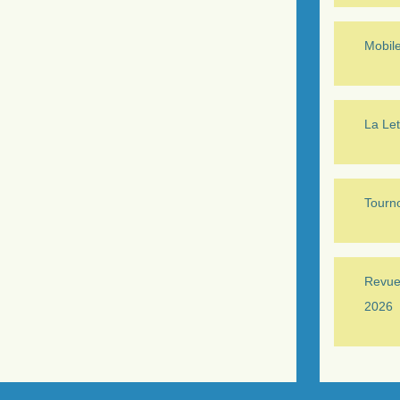
Mobil
La Let
Tourno
Revue 
2026