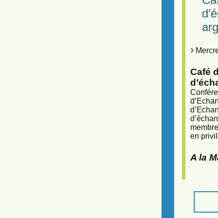
d’
arg
Mercre
Café d
d’éch
Confére
d’Echan
d’Echan
d’échan
membres
en privi
A la 