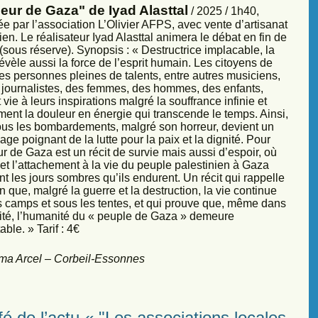
eur de Gaza" de Iyad Alasttal
/ 2025 / 1h40,
e par l’association L’Olivier AFPS, avec vente d’artisanat
ien. Le réalisateur Iyad Alasttal animera le débat en fin de
sous réserve). Synopsis : « Destructrice implacable, la
évèle aussi la force de l’esprit humain. Les citoyens de
es personnes pleines de talents, entre autres musiciens,
s, journalistes, des femmes, des hommes, des enfants,
vie à leurs inspirations malgré la souffrance infinie et
ment la douleur en énergie qui transcende le temps. Ainsi,
sous les bombardements, malgré son horreur, devient un
ge poignant de la lutte pour la paix et la dignité. Pour
r de Gaza est un récit de survie mais aussi d’espoir, où
et l’attachement à la vie du peuple palestinien à Gaza
nt les jours sombres qu’ils endurent. Un récit qui rappelle
 que, malgré la guerre et la destruction, la vie continue
s camps et sous les tentes, et qui prouve que, même dans
sité, l’humanité du « peuple de Gaza » demeure
ble. » Tarif : 4€
ma Arcel – Corbeil-Essonnes
é de l’actu « "Les associations locales