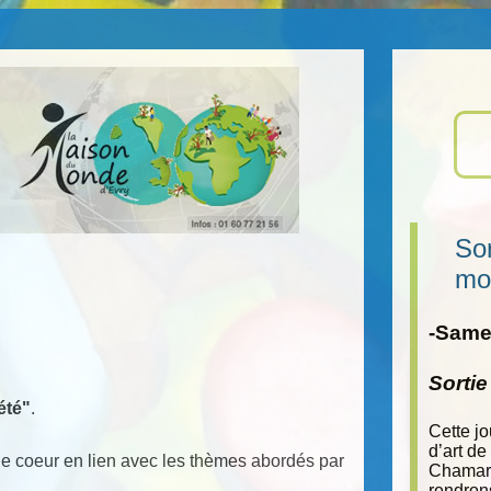
Sor
mo
-Samed
Sorti
été"
.
Cette j
d’art de
 de coeur en lien avec les thèmes abordés par
Chamara
rendron