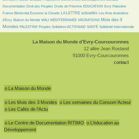
54/3554
252/3554
53/3554
24/3554
93/3554
Documentation
Droit des Peuples
Droits de l’Homme
EDUCATION
Evry Palestine
36/3554
1121/3554
76/3554
LA LETTRE actualités
France Bénévolat Essonne
la Cimade
Les Amis Anatoliens
139/3554
51/3554
10/3554
192/3554
1475/3554
Mois des 3
d’Evry
Maison du Monde
MALI
MÉDITERRANÉE
MIGRATIONS
154/3554
183/3554
124/3554
384/3554
Mondes
PALESTINE
Peuples Solidaires ACTIONAID
SANTÉ
Solidarité Internationale
La Maison du Monde d’Evry-Courcouronnes
12 allée Jean Rostand
91000 Evry-Courcouronnes
contact
o La Maison du Monde
o Les Mois des 3 Mondes
o Les semaines du Consom’Acteur
o Les Cafés de l’Actu
o Le Centre de Documentation RITIMO
o L’éducation au
Développement