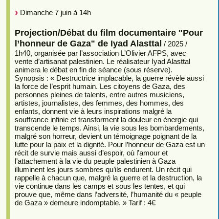
Dimanche 7 juin à 14h
Projection/Débat du film documentaire "Pour
l’honneur de Gaza" de Iyad Alasttal
/ 2025 /
1h40, organisée par l’association L’Olivier AFPS, avec
vente d’artisanat palestinien. Le réalisateur Iyad Alasttal
animera le débat en fin de séance (sous réserve).
Synopsis : « Destructrice implacable, la guerre révèle aussi
la force de l’esprit humain. Les citoyens de Gaza, des
personnes pleines de talents, entre autres musiciens,
artistes, journalistes, des femmes, des hommes, des
enfants, donnent vie à leurs inspirations malgré la
souffrance infinie et transforment la douleur en énergie qui
transcende le temps. Ainsi, la vie sous les bombardements,
malgré son horreur, devient un témoignage poignant de la
lutte pour la paix et la dignité. Pour l’honneur de Gaza est un
récit de survie mais aussi d’espoir, où l’amour et
l’attachement à la vie du peuple palestinien à Gaza
illuminent les jours sombres qu’ils endurent. Un récit qui
rappelle à chacun que, malgré la guerre et la destruction, la
vie continue dans les camps et sous les tentes, et qui
prouve que, même dans l’adversité, l’humanité du « peuple
de Gaza » demeure indomptable. » Tarif : 4€