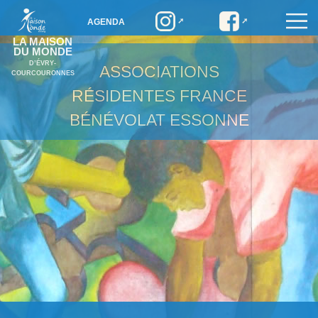
AGENDA
LA MAISON
DU MONDE
D’ÉVRY-
ASSOCIATIONS
COURCOURONNES
RÉSIDENTES
FRANCE
BÉNÉVOLAT ESSONNE