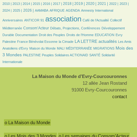
7/2368
6/2368
186/2368
351/2368
416/2368
477/2368
648/2368
683/2368
587/2368
612/2368
458/2368
457/2368
474/2368
2018 |
2019 |
2020 |
2021 |
2010 |
2013 |
2014 |
2015 |
2016 |
2017 |
2022 |
2023 |
465/2368
523/2368
83/2368
178/2368
463/2368
7/2368
27/2368
2026 |
2024 |
2025 |
AAMABA
AFRIQUE
AGENDA
Amnesty International
26/2368
2368/2368
390/2368
41/2368
association
Anniversaires
ANTICOR 91
Café de l’Actualité
Collectif
631/2368
140/2368
150/2368
Consom’Acteur
Méditerranée
Débats, Projections, Conférences
Développement
55/2368
32/2368
165/2368
36/2368
7/2368
Durable
Documentation
Droit des Peuples
Droits de l’Homme
EDUCATION
Evry
105/2368
29/2368
849/2368
28/2368
LA LETTRE actualités
Palestine
France Bénévolat Essonne
la Cimade
Les Amis
85/2368
20/2368
7/2368
135/2368
958/2368
Mois des
Anatoliens d’Evry
Maison du Monde
MALI
MÉDITERRANÉE
MIGRATIONS
95/2368
97/2368
103/2368
232/2368
3 Mondes
PALESTINE
Peuples Solidaires ACTIONAID
SANTÉ
Solidarité
Internationale
La Maison du Monde d’Evry-Courcouronnes
12 allée Jean Rostand
91000 Evry-Courcouronnes
contact
o La Maison du Monde
o Les Mois des 3 Mondes
o Les semaines du Consom’Acteur