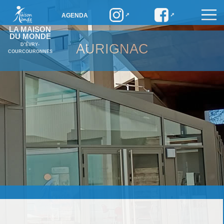
AGENDA
LA MAISON
DU MONDE
AURIGNAC
D’ÉVRY-
COURCOURONNES
Aurignac