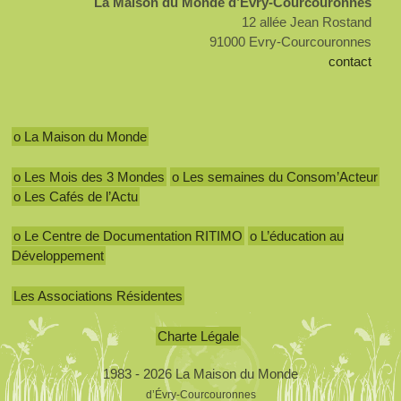
La Maison du Monde d’Evry-Courcouronnes
12 allée Jean Rostand
91000 Evry-Courcouronnes
contact
o La Maison du Monde
o Les Mois des 3 Mondes
o Les semaines du Consom’Acteur
o Les Cafés de l’Actu
o Le Centre de Documentation RITIMO
o L’éducation au
Développement
Les Associations Résidentes
Charte Légale
1983 - 2026 La Maison du Monde
d’Évry-Courcouronnes