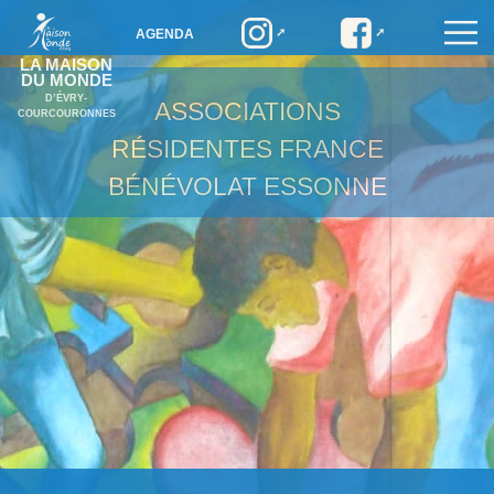
AGENDA
LA MAISON
DU MONDE
D’ÉVRY-
ASSOCIATIONS
COURCOURONNES
RÉSIDENTES
FRANCE
BÉNÉVOLAT ESSONNE