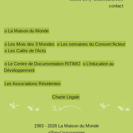
contact
o La Maison du Monde
o Les Mois des 3 Mondes
o Les semaines du Consom’Acteur
o Les Cafés de l’Actu
o Le Centre de Documentation RITIMO
o L’éducation au
Développement
Les Associations Résidentes
Charte Légale
1983 - 2026 La Maison du Monde
d’Évry-Courcouronnes