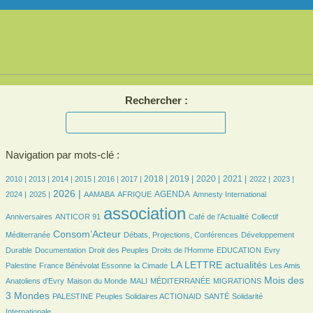
Rechercher :
Navigation par mots-clé :
5/1771
5/1771
198/1771
372/1771
366/1771
348/1771
521/1771
526/1771
451/1771
481/1771
336/1771
330/1771
337/1771
2018 |
2019 |
2020 |
2021 |
2010 |
2013 |
2014 |
2015 |
2016 |
2017 |
2022 |
2023 |
368/1771
658/1771
51/1771
123/1771
424/1771
5/1771
20/1771
2026 |
AGENDA
2024 |
2025 |
AAMABA
AFRIQUE
Amnesty International
17/1771
1771/1771
322/1771
32/1771
association
Anniversaires
ANTICOR 91
Café de l’Actualité
Collectif
653/1771
122/1771
105/1771
Consom’Acteur
Méditerranée
Débats, Projections, Conférences
Développement
40/1771
20/1771
111/1771
23/1771
9/1771
Durable
Documentation
Droit des Peuples
Droits de l’Homme
EDUCATION
Evry
96/1771
21/1771
656/1771
20/1771
LA LETTRE actualités
Palestine
France Bénévolat Essonne
la Cimade
Les Amis
67/1771
15/1771
5/1771
97/1771
720/1771
Mois des
Anatoliens d’Evry
Maison du Monde
MALI
MÉDITERRANÉE
MIGRATIONS
74/1771
70/1771
105/1771
163/1771
3 Mondes
PALESTINE
Peuples Solidaires ACTIONAID
SANTÉ
Solidarité
Internationale