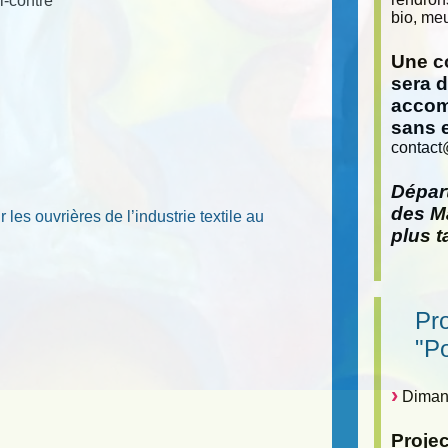
i-contre
bio, meu
Une co
sera 
accom
sans 
contact
Départ
des Ma
es ouvrières de l’industrie textile au
plus t
Pr
"P
Dimanc
Proje