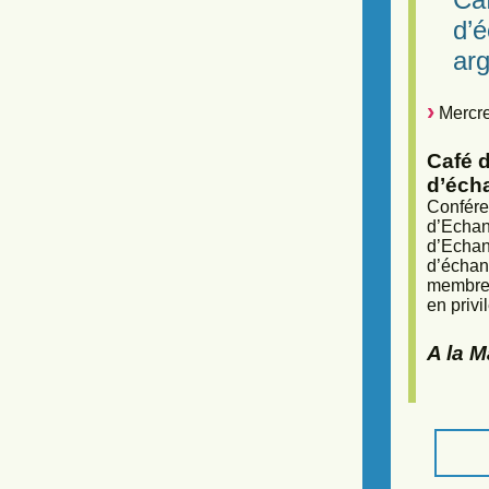
d’
arg
Mercre
Café d
d’éch
Confére
d’Echan
d’Echan
d’échan
membres
en privi
A la 