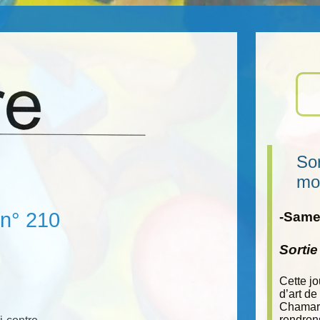
Sor
mo
 n° 210
-Samed
Sorti
Cette j
d’art de
Chamara
rendron