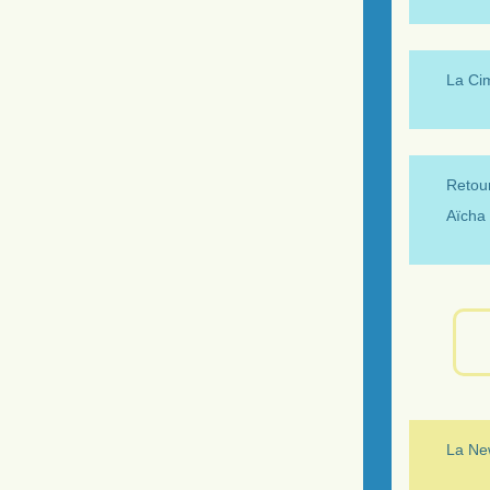
La Ci
Retour
Aïcha 
La New