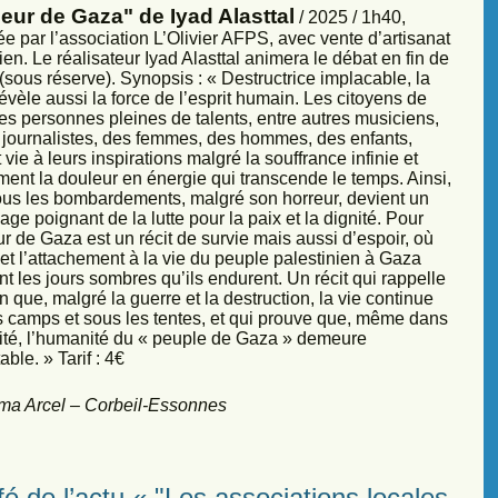
eur de Gaza" de Iyad Alasttal
/ 2025 / 1h40,
e par l’association L’Olivier AFPS, avec vente d’artisanat
ien. Le réalisateur Iyad Alasttal animera le débat en fin de
sous réserve). Synopsis : « Destructrice implacable, la
évèle aussi la force de l’esprit humain. Les citoyens de
es personnes pleines de talents, entre autres musiciens,
s, journalistes, des femmes, des hommes, des enfants,
vie à leurs inspirations malgré la souffrance infinie et
ment la douleur en énergie qui transcende le temps. Ainsi,
sous les bombardements, malgré son horreur, devient un
ge poignant de la lutte pour la paix et la dignité. Pour
r de Gaza est un récit de survie mais aussi d’espoir, où
et l’attachement à la vie du peuple palestinien à Gaza
nt les jours sombres qu’ils endurent. Un récit qui rappelle
 que, malgré la guerre et la destruction, la vie continue
s camps et sous les tentes, et qui prouve que, même dans
sité, l’humanité du « peuple de Gaza » demeure
ble. » Tarif : 4€
ma Arcel – Corbeil-Essonnes
é de l’actu « "Les associations locales