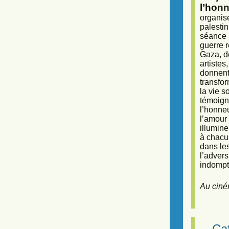
l’honn
organisé
palestin
séance (
guerre r
Gaza, d
artiste
donnent 
transfor
la vie 
témoigna
l’honneu
l’amour 
illumine
à chacun
dans le
l’adver
indompta
Au ciné
Caf