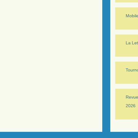
Mobil
La Let
Tourno
Revue 
2026