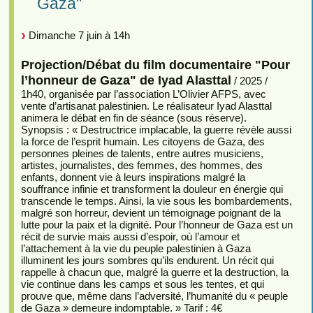
Gaza"
Dimanche 7 juin à 14h
Projection/Débat du film documentaire "Pour
l’honneur de Gaza" de Iyad Alasttal
/ 2025 /
1h40, organisée par l’association L’Olivier AFPS, avec
vente d’artisanat palestinien. Le réalisateur Iyad Alasttal
animera le débat en fin de séance (sous réserve).
Synopsis : « Destructrice implacable, la guerre révèle aussi
la force de l’esprit humain. Les citoyens de Gaza, des
personnes pleines de talents, entre autres musiciens,
artistes, journalistes, des femmes, des hommes, des
enfants, donnent vie à leurs inspirations malgré la
souffrance infinie et transforment la douleur en énergie qui
transcende le temps. Ainsi, la vie sous les bombardements,
malgré son horreur, devient un témoignage poignant de la
lutte pour la paix et la dignité. Pour l’honneur de Gaza est un
récit de survie mais aussi d’espoir, où l’amour et
l’attachement à la vie du peuple palestinien à Gaza
illuminent les jours sombres qu’ils endurent. Un récit qui
rappelle à chacun que, malgré la guerre et la destruction, la
vie continue dans les camps et sous les tentes, et qui
prouve que, même dans l’adversité, l’humanité du « peuple
de Gaza » demeure indomptable. » Tarif : 4€