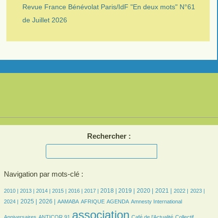
Revue France Bénévolat Paris/IdF "En deux mots" N°61
de Juillet 2026
Rechercher :
Navigation par mots-clé :
6/2640
8/2640
206/2640
367/2640
431/2640
460/2640
642/2640
661/2640
621/2640
639/2640
536/2640
562/2640
524/2640
2018 |
2019 |
2020 |
2021 |
2010 |
2013 |
2014 |
2015 |
2016 |
2017 |
2022 |
2023 |
669/2640
864/2640
114/2640
197/2640
467/2640
10/2640
52/2640
2025 |
2026 |
2024 |
AAMABA
AFRIQUE
AGENDA
Amnesty International
22/2640
2640/2640
409/2640
44/2640
association
Anniversaires
ANTICOR 91
Café de l’Actualité
Collectif