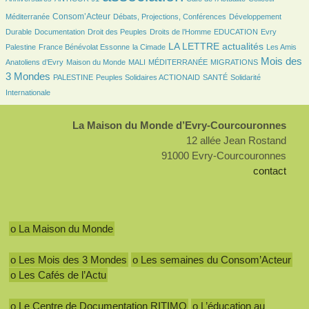
817/2640
226/2640
184/2640
Consom’Acteur
Méditerranée
Débats, Projections, Conférences
Développement
79/2640
44/2640
156/2640
37/2640
9/2640
Durable
Documentation
Droit des Peuples
Droits de l’Homme
EDUCATION
Evry
179/2640
49/2640
1114/2640
39/2640
LA LETTRE actualités
Palestine
France Bénévolat Essonne
la Cimade
Les Amis
98/2640
22/2640
6/2640
153/2640
1212/2640
Mois des
Anatoliens d’Evry
Maison du Monde
MALI
MÉDITERRANÉE
MIGRATIONS
3 Mondes
109/2640
99/2640
133/2640
274/2640
PALESTINE
Peuples Solidaires ACTIONAID
SANTÉ
Solidarité
Internationale
La Maison du Monde d’Evry-Courcouronnes
12 allée Jean Rostand
91000 Evry-Courcouronnes
contact
o La Maison du Monde
o Les Mois des 3 Mondes
o Les semaines du Consom’Acteur
o Les Cafés de l’Actu
o Le Centre de Documentation RITIMO
o L’éducation au