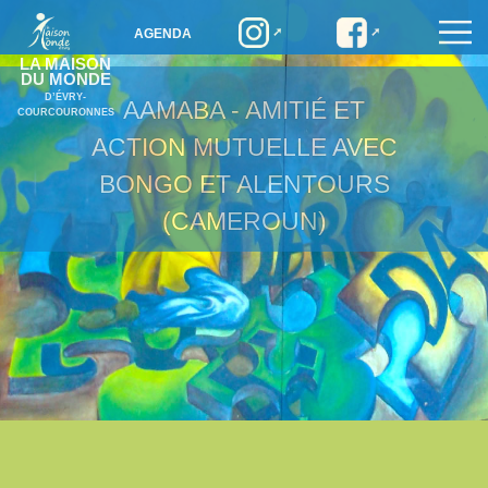
AGENDA
LA MAISON
DU MONDE
D’ÉVRY-
AAMABA - AMITIÉ ET
COURCOURONNES
ACTION MUTUELLE AVEC
BONGO ET ALENTOURS
(CAMEROUN)