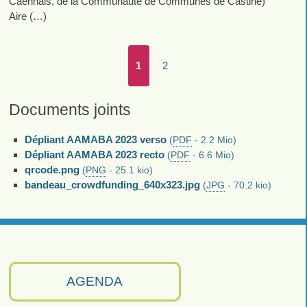
Caennais, de la Communauté de Communes de Castine)
Aire (…)
1
2
Documents joints
Dépliant AAMABA 2023 verso
(
PDF
-
2.2 Mio
)
Dépliant AAMABA 2023 recto
(
PDF
-
6.6 Mio
)
qrcode.png
(
PNG
-
25.1 kio
)
bandeau_crowdfunding_640x323.jpg
(
JPG
-
70.2 kio
)
AGENDA