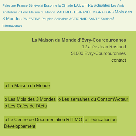
146/3061
36/3061
1009/3061
37/3061
LA LETTRE actualités
Palestine
France Bénévolat Essonne
la Cimade
Les Amis
102/3061
28/3061
11/3061
171/3061
1224/3061
Mois des
Anatoliens d’Evry
Maison du Monde
MALI
MÉDITERRANÉE
MIGRATIONS
111/3061
122/3061
132/3061
300/3061
3 Mondes
PALESTINE
Peuples Solidaires ACTIONAID
SANTÉ
Solidarité
Internationale
La Maison du Monde d’Evry-Courcouronnes
12 allée Jean Rostand
91000 Evry-Courcouronnes
contact
o La Maison du Monde
o Les Mois des 3 Mondes
o Les semaines du Consom’Acteur
o Les Cafés de l’Actu
o Le Centre de Documentation RITIMO
o L’éducation au
Développement