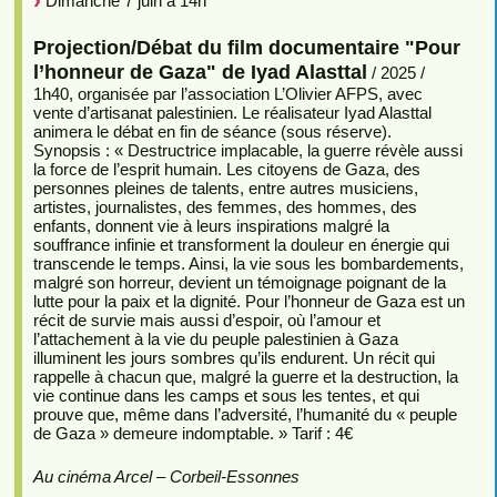
Dimanche 7 juin à 14h
Projection/Débat du film documentaire "Pour
l’honneur de Gaza" de Iyad Alasttal
/ 2025 /
1h40, organisée par l’association L’Olivier AFPS, avec
vente d’artisanat palestinien. Le réalisateur Iyad Alasttal
animera le débat en fin de séance (sous réserve).
Synopsis : « Destructrice implacable, la guerre révèle aussi
la force de l’esprit humain. Les citoyens de Gaza, des
personnes pleines de talents, entre autres musiciens,
artistes, journalistes, des femmes, des hommes, des
enfants, donnent vie à leurs inspirations malgré la
souffrance infinie et transforment la douleur en énergie qui
transcende le temps. Ainsi, la vie sous les bombardements,
malgré son horreur, devient un témoignage poignant de la
lutte pour la paix et la dignité. Pour l’honneur de Gaza est un
récit de survie mais aussi d’espoir, où l’amour et
l’attachement à la vie du peuple palestinien à Gaza
illuminent les jours sombres qu’ils endurent. Un récit qui
rappelle à chacun que, malgré la guerre et la destruction, la
vie continue dans les camps et sous les tentes, et qui
prouve que, même dans l’adversité, l’humanité du « peuple
de Gaza » demeure indomptable. » Tarif : 4€
Au cinéma Arcel – Corbeil-Essonnes