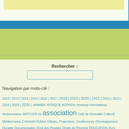
Rechercher :
Navigation par mots-clé :
8/3061
8/3061
224/3061
425/3061
514/3061
573/3061
795/3061
817/3061
775/3061
754/3061
602/3061
593/3061
567/3061
2018 |
2019 |
2020 |
2021 |
2010 |
2013 |
2014 |
2015 |
2016 |
2017 |
2022 |
2023 |
555/3061
768/3061
97/3061
218/3061
573/3061
10/3061
34/3061
2026 |
2024 |
2025 |
AAMABA
AFRIQUE
AGENDA
Amnesty International
36/3061
3061/3061
398/3061
52/3061
association
Anniversaires
ANTICOR 91
Café de l’Actualité
Collectif
842/3061
173/3061
191/3061
Consom’Acteur
Méditerranée
Débats, Projections, Conférences
Développement
76/3061
34/3061
188/3061
48/3061
9/3061
Durable
Documentation
Droit des Peuples
Droits de l’Homme
EDUCATION
Evry