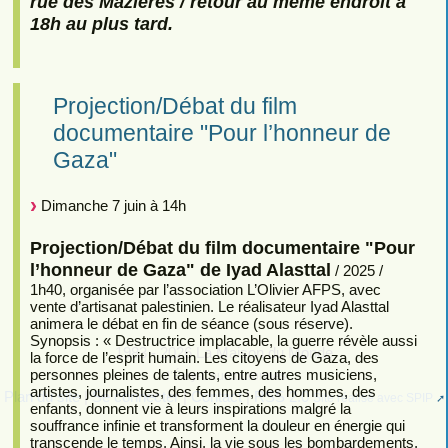
rue des Mazières / retour au même endroit à
18h au plus tard.
Projection/Débat du film
documentaire "Pour l’honneur de
Gaza"
Dimanche 7 juin à 14h
Projection/Débat du film documentaire "Pour
l’honneur de Gaza" de Iyad Alasttal
/ 2025 /
1h40, organisée par l’association L’Olivier AFPS, avec
vente d’artisanat palestinien. Le réalisateur Iyad Alasttal
animera le débat en fin de séance (sous réserve).
Synopsis : « Destructrice implacable, la guerre révèle aussi
1983 - 2026 La Maison du Monde
la force de l’esprit humain. Les citoyens de Gaza, des
personnes pleines de talents, entre autres musiciens,
d’Évry-Courcouronnes
artistes, journalistes, des femmes, des hommes, des
Plan du site
|
Se connecter
|
Contact
|
RSS 2.0
Site réalisé avec SPIP
enfants, donnent vie à leurs inspirations malgré la
souffrance infinie et transforment la douleur en énergie qui
transcende le temps. Ainsi, la vie sous les bombardements,