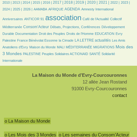
13/5181
13/5181
429/5181
796/5181
924/5181
1193/5181
1559/5181
1584/5181
1325/5181
1362/5181
979/5181
1012/5181
1010/5181
2017 |
2018 |
2019 |
2020 |
2021 |
2010 |
2013 |
2014 |
2015 |
2016 |
2022 |
2023 |
976/5181
858/5181
186/5181
480/5181
1150/5181
12/5181
93/5181
AGENDA
2024 |
2025 |
2026 |
AAMABA
AFRIQUE
Amnesty International
64/5181
5181/5181
708/5181
109/5181
association
Anniversaires
ANTICOR 91
Café de l’Actualité
Collectif
1237/5181
340/5181
338/5181
Consom’Acteur
Méditerranée
Débats, Projections, Conférences
Développement
128/5181
74/5181
429/5181
76/5181
18/5181
Durable
Documentation
Droit des Peuples
Droits de l’Homme
EDUCATION
Evry
181/5181
59/5181
1655/5181
50/5181
LA LETTRE actualités
Palestine
France Bénévolat Essonne
la Cimade
Les Amis
230/5181
43/5181
17/5181
313/5181
2131/5181
Mois des
Anatoliens d’Evry
Maison du Monde
MALI
MÉDITERRANÉE
MIGRATIONS
242/5181
188/5181
294/5181
537/5181
3 Mondes
PALESTINE
Peuples Solidaires ACTIONAID
SANTÉ
Solidarité
Internationale
La Maison du Monde d’Evry-Courcouronnes
12 allée Jean Rostand
91000 Evry-Courcouronnes
contact
o La Maison du Monde
o Les Mois des 3 Mondes
o Les semaines du Consom’Acteur